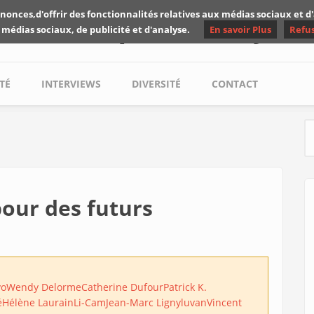
nonces,d'offrir des fonctionnalités relatives aux médias sociaux et 
Les critiques de Yuyine
 médias sociaux, de publicité et d'analyse.
En savoir Plus
Refu
TÉ
INTERVIEWS
DIVERSITÉ
CONTACT
S
 pour des futurs
vo
Wendy Delorme
Catherine Dufour
Patrick K.
é
Hélène Laurain
Li-Cam
Jean-Marc Ligny
luvan
Vincent