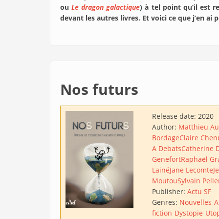
ou
Le dragon galactique
) à tel point qu’il es
devant les autres livres. Et voici ce que j’en ai
Nos futurs
Release date:
2020
Author:
Matthieu A
Bordage
Claire Chen
A Debats
Catherine 
Genefort
Raphaël Gr
Lainé
Jane Lecomte
J
Moutou
Sylvain Pelle
Publisher:
Actu SF
Genres:
Nouvelles
A
fiction
Dystopie
Uto