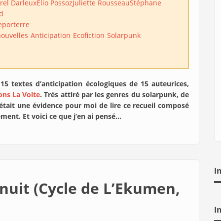
rel Darleux
Elio Possoz
Juliette Rousseau
Stéphane
d
eporterre
nouvelles
Anticipation
Ecofiction
Solarpunk
15 textes d’anticipation écologiques de 15 auteurices,
ons La Volte
. Très attiré par les genres du solarpunk, de
était une évidence pour moi de lire ce recueil composé
ment. Et voici ce que j’en ai pensé…
I
nuit (Cycle de L’Ekumen,
)
I