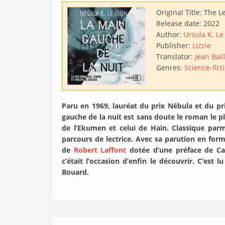
Original Title:
The L
Release date:
2022
Author:
Ursula K. Le
Publisher:
Lizzie
Translator:
Jean Bai
Genres:
Science-fict
Paru en 1969, lauréat du prix Nébula et du pr
gauche de la nuit est sans doute le roman le plu
de l’Ekumen et celui de Hain. Classique par
parcours de lectrice. Avec sa parution en for
de
Robert Laffont
dotée d’une préface de Cat
c’était l’occasion d’enfin le découvrir. C’es
Bouard.