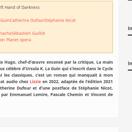
eft Hand of Darkness
 Guin
Catherine Dufour
Stéphanie Nicot
I
lhache
Sébastien Guillot
ion
Planet opera
ix Hugo, chef-d’œuvre encensé par la critique, La main
I
s célèbre d’Ursula K. La Guin qui s’inscrit dans le Cycle
mi les classiques, c’est un roman qui manquait à mon
mat audio chez
Lizzie
en 2022, adaptée de l’édition 2021
herine Dufour et d’une postface de Stéphanie Nicot,
t lu par Emmanuel Lemire, Pascale Chemin et Vincent de