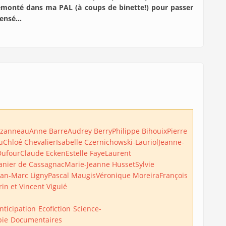
t remonté dans ma PAL (à coups de binette!) pour passer
 pensé…
uzanneau
Anne Barre
Audrey Berry
Philippe Bihouix
Pierre
u
Chloé Chevalier
Isabelle Czernichowski-Lauriol
Jeanne-
Dufour
Claude Ecken
Estelle Faye
Laurent
anier de Cassagnac
Marie-Jeanne Husset
Sylvie
ean-Marc Ligny
Pascal Maugis
Véronique Moreira
François
rin et Vincent Viguié
nticipation
Ecofiction
Science-
pie
Documentaires