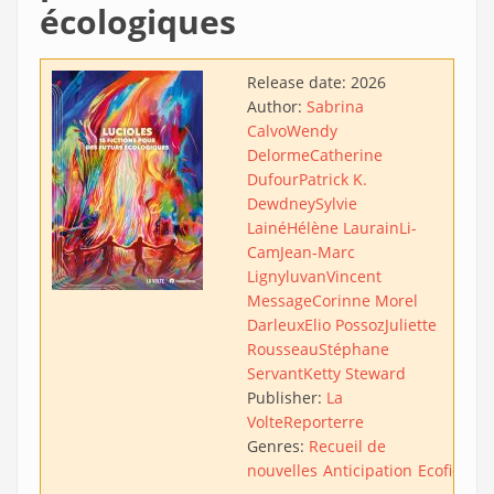
écologiques
Release date:
2026
Author:
Sabrina
Calvo
Wendy
Delorme
Catherine
Dufour
Patrick K.
Dewdney
Sylvie
Lainé
Hélène Laurain
Li-
Cam
Jean-Marc
Ligny
luvan
Vincent
Message
Corinne Morel
Darleux
Elio Possoz
Juliette
Rousseau
Stéphane
Servant
Ketty Steward
Publisher:
La
Volte
Reporterre
Genres:
Recueil de
nouvelles
Anticipation
Ecofiction