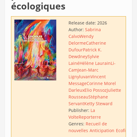
écologiques
Release date:
2026
Author:
Sabrina
Calvo
Wendy
Delorme
Catherine
Dufour
Patrick K.
Dewdney
Sylvie
Lainé
Hélène Laurain
Li-
Cam
Jean-Marc
Ligny
luvan
Vincent
Message
Corinne Morel
Darleux
Elio Possoz
Juliette
Rousseau
Stéphane
Servant
Ketty Steward
Publisher:
La
Volte
Reporterre
Genres:
Recueil de
nouvelles
Anticipation
Ecofiction