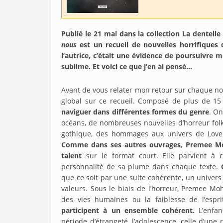
Publié le 21 mai dans la collection La dentell
nous
est un recueil de nouvelles horrifique
l’autrice, c’était une évidence de poursuivre 
sublime. Et voici ce que j’en ai pensé…
Avant de vous relater mon retour sur chaque nouv
global sur ce recueil. Composé de plus de 15 
naviguer dans différentes formes du genre
. On
océans, de nombreuses nouvelles d’horreur fol
gothique, des hommages aux univers de Lovecr
Comme dans ses autres ouvrages, Premee Moh
talent
sur le format court. Elle parvient à 
personnalité de sa plume dans chaque texte.
que ce soit par une suite cohérente, un univer
valeurs. Sous le biais de l’horreur, Premee Mo
des vies humaines ou la faiblesse de l’espr
participent à un ensemble cohérent.
L’enfan
période d’étrangeté, l’adolescence, celle d’une 