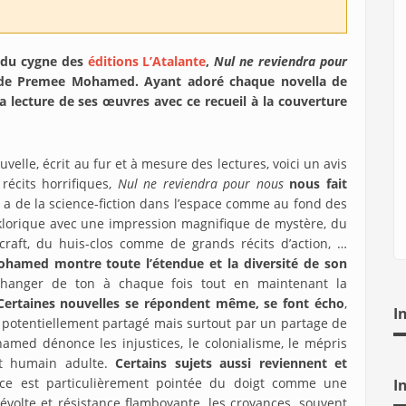
e du cygne des
éditions L’Atalante
,
Nul ne reviendra pour
s de Premee Mohamed. Ayant adoré chaque novella de
ma lecture de ses œuvres avec ce recueil à la couverture
elle, écrit au fur et à mesure des lectures, voici un avis
récits horrifiques,
Nul ne reviendra pour nous
nous fait
 a de la science-fiction dans l’espace comme au fond des
klorique avec une impression magnifique de mystère, du
aft, du huis-clos comme de grands récits d’action, …
amed montre toute l’étendue et la diversité de son
changer de ton à chaque fois tout en maintenant la
Certaines nouvelles se répondent même, se font écho
,
I
s potentiellement partagé mais surtout par un partage de
hamed dénonce les injustices, le colonialisme, le mépris
it humain adulte.
Certains sujets aussi reviennent et
ce est particulièrement pointée du doigt comme une
I
révolte et résistance flamboyante, les croyances, souvent