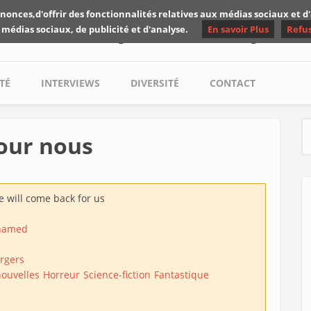
nonces,d'offrir des fonctionnalités relatives aux médias sociaux et 
Les critiques de Yuyine
 médias sociaux, de publicité et d'analyse.
En savoir Plus
Refu
TÉ
INTERVIEWS
DIVERSITÉ
CONTACT
our nous
S
 will come back for us
hamed
e
rgers
nouvelles
Horreur
Science-fiction
Fantastique