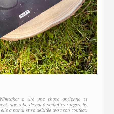
Whittaker a tiré une chose ancienne et
nt: une robe de bal à paillettes rouges. Ils
elle a bondi et l’a débitée avec son couteau