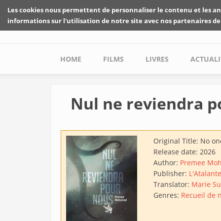
Skip to main content
Les cookies nous permettent de personnaliser le contenu et les an
informations sur l'utilisation de notre site avec nos partenaires de
Main menu
HOME
FILMS
LIVRES
ACTUALI
Nul ne reviendra p
Original Title:
No one
Release date:
2026
Author:
Premee Mo
Publisher:
L'Atalant
Translator:
Marie Su
Genres:
Recueil de 