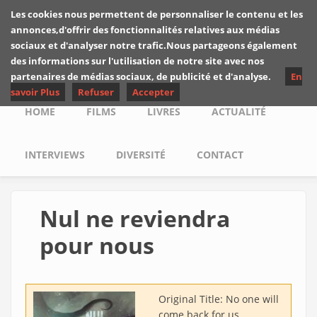
Skip to main content
Les cookies nous permettent de personnaliser le contenu et les
Les critiques de
annonces,d'offrir des fonctionnalités relatives aux médias
Yuyine
sociaux et d'analyser notre trafic.Nous partageons également
des informations sur l'utilisation de notre site avec nos
partenaires de médias sociaux, de publicité et d'analyse.
En
savoir Plus
Refuser
Accepter
Main menu
HOME
FILMS
LIVRES
ACTUALITÉ
INTERVIEWS
DIVERSITÉ
CONTACT
Nul ne reviendra
pour nous
Original Title:
No one will
come back for us