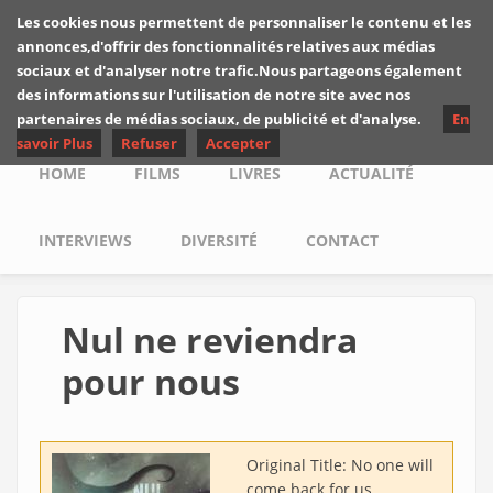
Skip to main content
Les cookies nous permettent de personnaliser le contenu et les
Les critiques de
annonces,d'offrir des fonctionnalités relatives aux médias
Yuyine
sociaux et d'analyser notre trafic.Nous partageons également
des informations sur l'utilisation de notre site avec nos
partenaires de médias sociaux, de publicité et d'analyse.
En
savoir Plus
Refuser
Accepter
Main menu
HOME
FILMS
LIVRES
ACTUALITÉ
INTERVIEWS
DIVERSITÉ
CONTACT
Nul ne reviendra
pour nous
Original Title:
No one will
come back for us