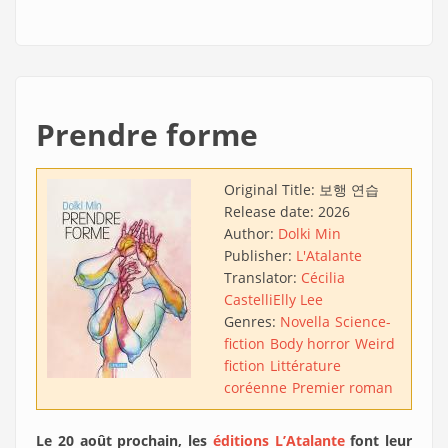
Prendre forme
Original Title:
보행 연습
Release date:
2026
Author:
Dolki Min
Publisher:
L'Atalante
Translator:
Cécilia
Castelli
Elly Lee
Genres:
Novella
Science-
fiction
Body horror
Weird
fiction
Littérature
coréenne
Premier roman
Le 20 août prochain, les
éditions L’Atalante
font leur