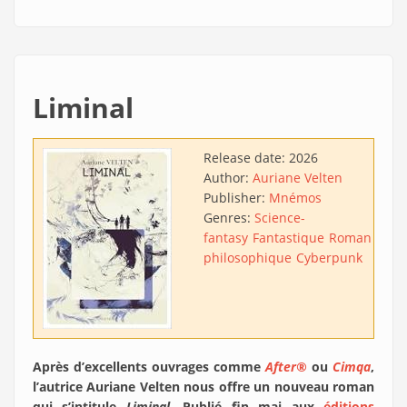
Liminal
Release date:
2026
Author:
Auriane Velten
Publisher:
Mnémos
Genres:
Science-
fantasy
Fantastique
Roman
philosophique
Cyberpunk
Après d’excellents ouvrages comme
After®
ou
Cimqa
,
l’autrice Auriane Velten nous offre un nouveau roman
qui s’intitule
Liminal
. Publié fin mai aux
éditions