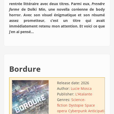
rentrée littéraire avec deux titres. Parmi eux,
Prendre
forme
de Dolki Min, une novella coréenne de body
horror. Avec son visuel énigmatique et son résumé
assez prometteur, c’est un titre qui avait
immédiatement retenu mon attention. Et voici ce que
j’en ai pensé…
Bordure
Release date:
2026
Author:
Lucie Mosca
Publisher:
L'Atalante
Genres:
Science-
fiction
Dystopie
Space
opera
Cyberpunk
Anticipation
Ac