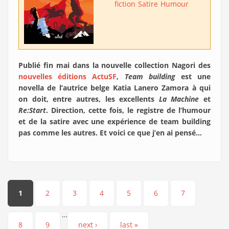
fiction
Satire
Humour
Publié fin mai dans la nouvelle collection Nagori des
nouvelles éditions ActuSF
,
Team building
est une
novella de l’autrice belge Katia Lanero Zamora à qui
on doit, entre autres, les excellents
La Machine
et
Re:Start
. Direction, cette fois, le registre de l’humour
et de la satire avec une expérience de team building
pas comme les autres. Et voici ce que j’en ai pensé…
Pages
1
2
3
4
5
6
7
…
8
9
next ›
last »