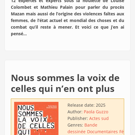
12 expertes et experts sous la houlette de Louise
Colombet et Mathieu Palain pour parler du procès
Mazan mais aussi de l’origine des violences faîtes aux
femmes, de l’état actuel et mondial des choses et du
combat qu’il reste à mener. Et voici ce que j’en ai
pensé…
Nous sommes la voix de
celles qui n’en ont plus
Release date:
2025
Author:
Paola Guzzo
Publisher:
Actes sud
Genres:
Bande
dessinée
Documentaires
Fémini