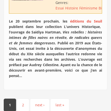
Genres:
Essai
Histoire
Féminisme
Biogra
Le 20 septembre prochain, les
éditions du Seuil
publient dans leur collection L’univers Historique,
l’ouvrage de Saidiya Hartman,
Vies rebelles : histoires
intimes de filles noires en révolte, de radicales queers
et de femmes dangereuses
. Publié en 2019 aux États-
Unis, cet essai invite à la découverte d’anonymes du
début du XXe siècle auxquelles l’autrice redonne vie
via ses recherches dans les archives. L’ouvrage est
préfacé par Audrey Célestine. Ayant eu la chance de le
découvrir en avant-première, voici ce que j’en ai
pensé…
Pages
1
2
next ›
last »