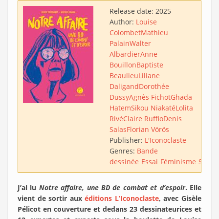
Release date:
2025
Author:
Louise
Colombet
Mathieu
Palain
Walter
Albardier
Anne
Bouillon
Baptiste
Beaulieu
Liliane
Daligand
Dorothée
Dussy
Agnès Fichot
Ghada
Hatem
Sikou Niakaté
Lolita
Rivé
Claire Ruffio
Denis
Salas
Florian Vörös
Publisher:
L'Iconoclaste
Genres:
Bande
dessinée
Essai
Féminisme
Sociol
J’ai lu
Notre affaire, une BD de combat et d’espoir
. Elle
vient de sortir aux
éditions L’Iconoclaste
, avec Gisèle
Pélicot en couverture et dedans 23 dessinateurices et