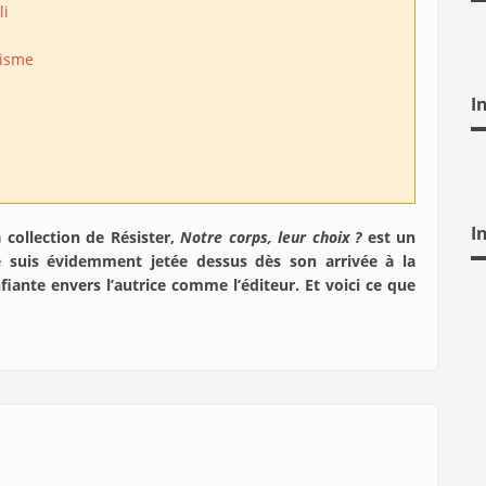
li
isme
I
I
a collection de Résister,
Notre corps, leur choix ?
est un
me suis évidemment jetée dessus dès son arrivée à la
onfiante envers l’autrice comme l’éditeur. Et voici ce que