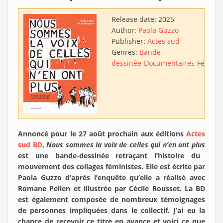
Release date:
2025
Author:
Paola Guzzo
Publisher:
Actes sud
Genres:
Bande
dessinée
Documentaires
Fémini
Annoncé pour le 27 août prochain aux éditions
Actes
sud BD
,
Nous sommes la voix de celles qui n’en ont plus
est une bande-dessinée retraçant l’histoire du
mouvement des collages féministes. Elle est écrite par
Paola Guzzo d’après l’enquête qu’elle a réalisé avec
Romane Pellen et illustrée par Cécile Rousset. La BD
est également composée de nombreux témoignages
de personnes impliquées dans le collectif. J’ai eu la
chance de recevoir ce titre en avance et voici ce que