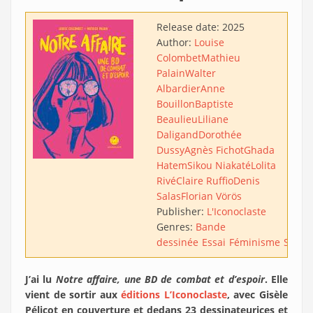
Release date:
2025
Author:
Louise
Colombet
Mathieu
Palain
Walter
Albardier
Anne
Bouillon
Baptiste
Beaulieu
Liliane
Daligand
Dorothée
Dussy
Agnès Fichot
Ghada
Hatem
Sikou Niakaté
Lolita
Rivé
Claire Ruffio
Denis
Salas
Florian Vörös
Publisher:
L'Iconoclaste
Genres:
Bande
dessinée
Essai
Féminisme
Sociol
J’ai lu
Notre affaire, une BD de combat et d’espoir
. Elle
vient de sortir aux
éditions L’Iconoclaste
, avec Gisèle
Pélicot en couverture et dedans 23 dessinateurices et