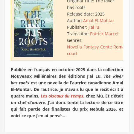
Original Title:
The River
has roots
Release date:
2025
Author:
Amal El-Mohtar
Publisher:
J'ai lu
Translator:
Patrick Marcel
Genres:
Novella
Fantasy
Conte
Roman
court
Publiée en français en octobre 2025 dans la collection
Nouveaux Millénaires des éditions J’ai Lu,
The River
has roots
est une novella de l’autrice canadienne Amal
El-Mohtar. De l’autrice, je n’avais lu que le récit écrit à
quatre mains,
Les oiseaux du temps
, chez Mu. Et c’était
un chef-d’œuvre. J’ai donc tenté la lecture de ce titre
qui fait partie des finalistes du prix Nebula 2026, et
voici ce que j’en ai pensé…