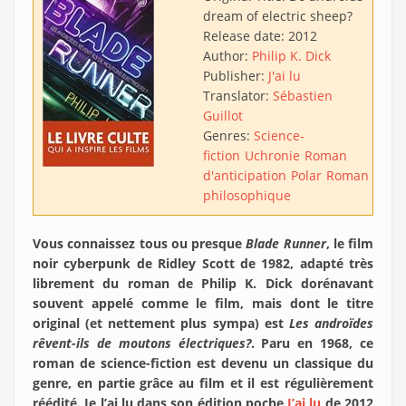
dream of electric sheep?
Release date:
2012
Author:
Philip K. Dick
Publisher:
J'ai lu
Translator:
Sébastien
Guillot
Genres:
Science-
fiction
Uchronie
Roman
d'anticipation
Polar
Roman
philosophique
Vous connaissez tous ou presque
Blade Runner
, le film
noir cyberpunk de Ridley Scott de 1982, adapté très
librement du roman de Philip K. Dick dorénavant
souvent appelé comme le film, mais dont le titre
original (et nettement plus sympa) est
Les androïdes
rêvent-ils de moutons électriques?
. Paru en 1968, ce
roman de science-fiction est devenu un classique du
genre, en partie grâce au film et il est régulièrement
réédité. Je l’ai lu dans son édition poche
J’ai lu
de 2012