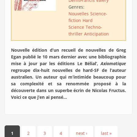
Denis
Francis Valéry
Genres:
Nouvelles
Science-
fiction
Hard
Science
Techno-
thriller
Anticipation
Nouvelle édition d’un recueil de nouvelles de Greg
Egan publié le 10 mars dernier avec une bibliographie
mise à jour par les éditions Le Bélial’,
Axiomatique
regroupe dix-huit nouvelles de hard-SF de l’auteur
australien. Un auteur qui m’intimide beaucoup pour
sa complexité et sa renommée proposé à la
découverte dans un superbe écrin de Nicolas Fructus.
Voici ce que j’en ai pensé…
Pages
1
2
3
4
next ›
last »