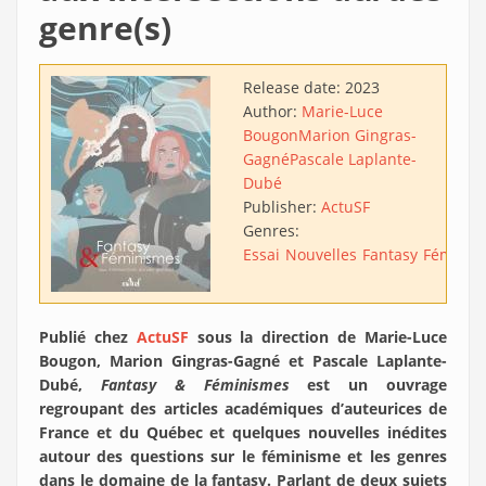
genre(s)
Release date:
2023
Author:
Marie-Luce
Bougon
Marion Gingras-
Gagné
Pascale Laplante-
Dubé
Publisher:
ActuSF
Genres:
Essai
Nouvelles
Fantasy
Féminis
Publié chez
ActuSF
sous la direction de Marie-Luce
Bougon, Marion Gingras-Gagné et Pascale Laplante-
Dubé,
Fantasy & Féminismes
est un ouvrage
regroupant des articles académiques d’auteurices de
France et du Québec et quelques nouvelles inédites
autour des questions sur le féminisme et les genres
dans le domaine de la fantasy. Parlant de deux sujets