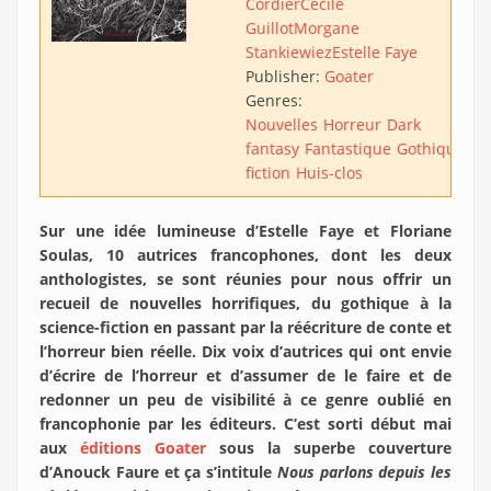
Cordier
Cécile
Guillot
Morgane
Stankiewiez
Estelle Faye
Publisher:
Goater
Genres:
Nouvelles
Horreur
Dark
fantasy
Fantastique
Gothique
Sc
fiction
Huis-clos
Sur une idée lumineuse d’Estelle Faye et Floriane
Soulas, 10 autrices francophones, dont les deux
anthologistes, se sont réunies pour nous offrir un
recueil de nouvelles horrifiques, du gothique à la
science-fiction en passant par la réécriture de conte et
l’horreur bien réelle. Dix voix d’autrices qui ont envie
d’écrire de l’horreur et d’assumer de le faire et de
redonner un peu de visibilité à ce genre oublié en
francophonie par les éditeurs. C’est sorti début mai
aux
éditions Goater
sous la superbe couverture
d’Anouck Faure et ça s’intitule
Nous parlons depuis les