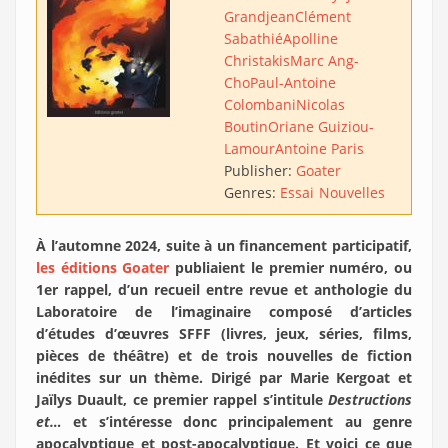
Grandjean
Clément
Sabathié
Apolline
Christakis
Marc Ang-
Cho
Paul-Antoine
Colombani
Nicolas
Boutin
Oriane Guiziou-
Lamour
Antoine Paris
Publisher:
Goater
Genres:
Essai
Nouvelles
À l’automne 2024, suite à un financement participatif,
les éditions Goater
publiaient le premier numéro, ou
1er rappel, d’un recueil entre revue et anthologie du
Laboratoire de l’imaginaire composé d’articles
d’études d’œuvres SFFF (livres, jeux, séries, films,
pièces de théâtre) et de trois nouvelles de fiction
inédites sur un thème. Dirigé par Marie Kergoat et
Jaïlys Duault, ce premier rappel s’intitule
Destructions
et…
et s’intéresse donc principalement au genre
apocalyptique et post-apocalyptique. Et voici ce que