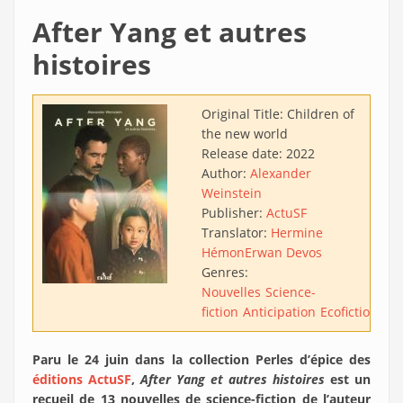
After Yang et autres
histoires
Original Title:
Children of
the new world
Release date:
2022
Author:
Alexander
Weinstein
Publisher:
ActuSF
Translator:
Hermine
Hémon
Erwan Devos
Genres:
Nouvelles
Science-
fiction
Anticipation
Ecofiction
Dys
Paru le 24 juin dans la collection Perles d’épice des
éditions ActuSF
,
After Yang et autres histoires
est un
recueil de 13 nouvelles de science-fiction de l’auteur