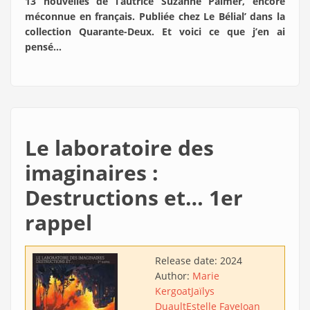
13 nouvelles de l’autrice Suzanne Palmer, encore
méconnue en français. Publiée chez Le Bélial’ dans la
collection Quarante-Deux. Et voici ce que j’en ai
pensé…
Le laboratoire des
imaginaires :
Destructions et… 1er
rappel
Release date:
2024
Author:
Marie
Kergoat
Jaïlys
Duault
Estelle Faye
Joan