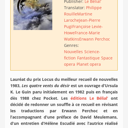
Publisher:
Le Bélial’
Translator:
Philippe
Rouille
Martine
Laroche
Jean-Pierre
Pugi
Françoise Levie-
Howe
France-Marie
Watkins
Erwann Perchoc
Genres:
Nouvelles
Science-
fiction
Fantastique
Space
opera
Planet opera
Lauréat du prix Locus du meilleur recueil de nouvelles
1983,
Les quatre vents du désir
est un ouvrage d’Ursula
K. Le Guin paru initialement en 1982 puis en français
dès 1988 chez Pocket. Les
éditions Le Bélial’
ont
décidé de redonner un souffle à ce recueil en révisant
les traductions par Erwann Perchoc et en
l’accompagnant d’une préface de David Meulemans,
d’un entretien d’Hélène Escudié avec l’autrice réalisé