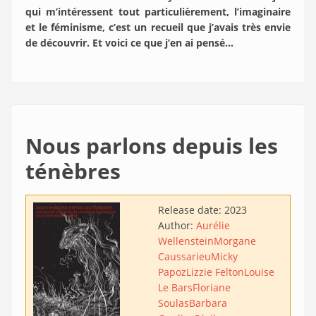
qui m’intéressent tout particulièrement, l’imaginaire
et le féminisme, c’est un recueil que j’avais très envie
de découvrir. Et voici ce que j’en ai pensé…
Nous parlons depuis les
ténèbres
Release date:
2023
Author:
Aurélie
Wellenstein
Morgane
Caussarieu
Micky
Papoz
Lizzie Felton
Louise
Le Bars
Floriane
Soulas
Barbara