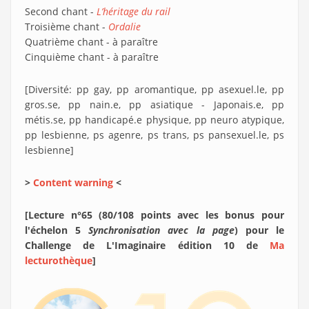
Second chant -
L’héritage du rail
Troisième chant -
Ordalie
Quatrième chant - à paraître
Cinquième chant - à paraître
[Diversité: pp gay, pp aromantique, pp asexuel.le, pp
gros.se, pp nain.e, pp asiatique - Japonais.e, pp
métis.se, pp handicapé.e physique, pp neuro atypique,
pp lesbienne, ps agenre, ps trans, ps pansexuel.le, ps
lesbienne]
>
Content warning
<
[Lecture n°65 (80/108 points avec les bonus pour
l'échelon 5
Synchronisation avec la page
) pour le
Challenge de L'Imaginaire édition 10 de
Ma
lecturothèque
]