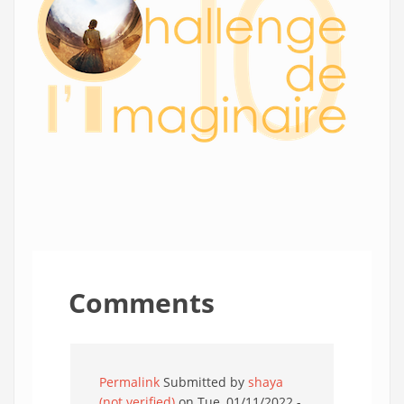
Comments
Permalink
Submitted by
shaya
(not verified)
on Tue, 01/11/2022 -