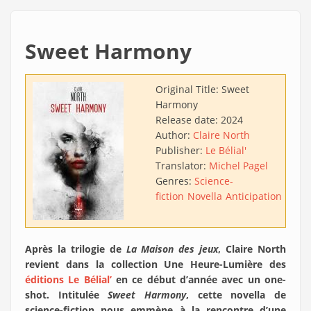
Sweet Harmony
Original Title:
Sweet
Harmony
Release date:
2024
Author:
Claire North
Publisher:
Le Bélial'
Translator:
Michel Pagel
Genres:
Science-
fiction
Novella
Anticipation
Biop
Après la trilogie de
La Maison des jeux
, Claire North
revient dans la collection Une Heure-Lumière des
éditions Le Bélial’
en ce début d’année avec un one-
shot. Intitulée
Sweet Harmony
, cette novella de
science-fiction nous emmène à la rencontre d’une