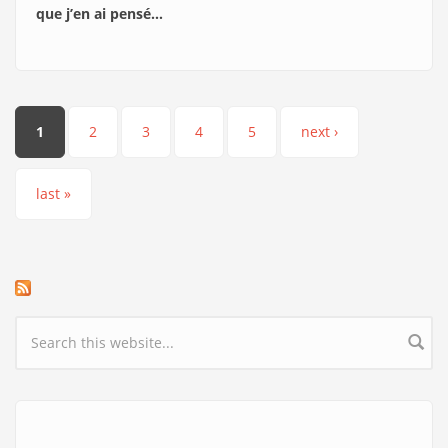
que j’en ai pensé…
Pages
1
2
3
4
5
next ›
last »
Search form