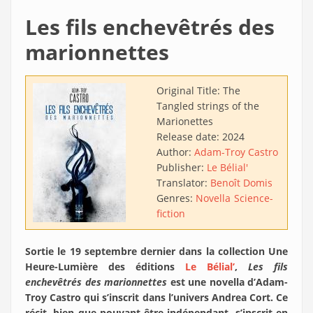
Les fils enchevêtrés des
marionnettes
Original Title:
The
Tangled strings of the
Marionettes
Release date:
2024
Author:
Adam-Troy Castro
Publisher:
Le Bélial'
Translator:
Benoît Domis
Genres:
Novella
Science-
fiction
Sortie le 19 septembre dernier dans la collection Une
Heure-Lumière des éditions
Le Bélial’
,
Les fils
enchevêtrés des marionnettes
est une novella d’Adam-
Troy Castro qui s’inscrit dans l’univers Andrea Cort. Ce
récit, bien que pouvant être indépendant, s’inscrit en