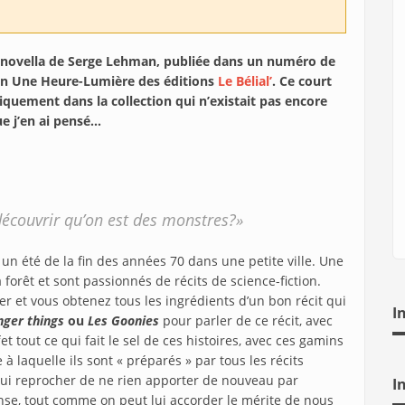
 novella de Serge Lehman, publiée dans un numéro de
tion Une Heure-Lumière des éditions
Le Bélial’
. Ce court
giquement dans la collection qui n’existait pas encore
ue j’en ai pensé…
 découvrir qu’on est des monstres?»
un été de la fin des années 70 dans une petite ville. Une
forêt et sont passionnés de récits de science-fiction.
r et vous obtenez tous les ingrédients d’un bon récit qui
I
nger things
ou
Les Goonies
pour parler de ce récit, avec
t tout ce qui fait le sel de ces histoires, avec ces gamins
à laquelle ils sont « préparés » par tous les récits
lui reprocher de ne rien apporter de nouveau par
I
nse, tout comme on peut lui accorder le mérite de nous