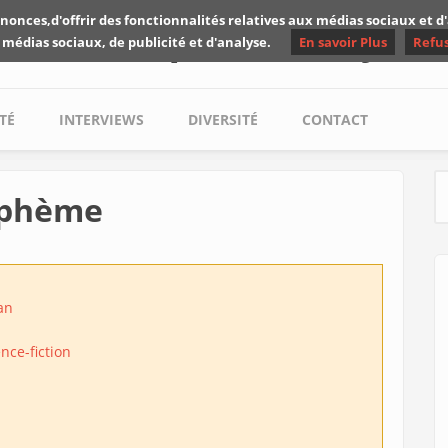
nonces,d'offrir des fonctionnalités relatives aux médias sociaux et 
Les critiques de Yuyine
 médias sociaux, de publicité et d'analyse.
En savoir Plus
Refu
TÉ
INTERVIEWS
DIVERSITÉ
CONTACT
lyphème
S
an
nce-fiction