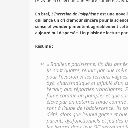
l’ADN de la collection Une Heure-Lumière, avec 
En bref,
L’inversion de Polyphème
est une novell
qui lance un cri d’amour sincère pour la science
sense of wonder pimentent agréablement cette 
aujourd’hui dispersée. Un plaisir de lecture parf
Résumé :
« Banlieue parisienne, fin des année
Ils sont quatre, réunis par une même
pour l’évasion et les terrains vagues.
âgé, charismatique et affublé d’un œ
l’éclair, aux réparties tranchantes. 
fume comme un pompier et que son 
élevé par un paternel raide comme la 
sont à l’aube de l’adolescence. Ils 
d’été, alors que l’ennui gagne et que
parents dysfonctionnels et jeu des p
les heures dans leur QG secret qui fa