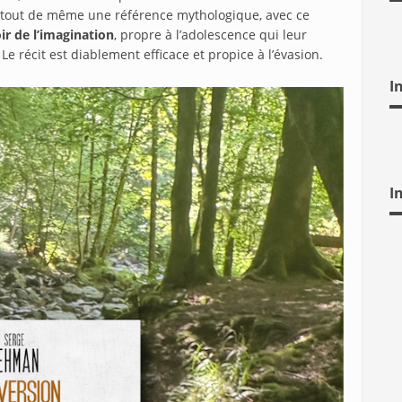
 tout de même une référence mythologique, avec ce
r de l’imagination
, propre à l’adolescence qui leur
e récit est diablement efficace et propice à l’évasion.
I
I