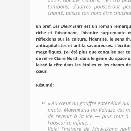
autre, aucune histoire, rien n’a pl
tombons, d’autres pousseront peu
chanté, puisse ton nom être chuchot
En bref,
Les Dieux lents
est un roman remarquab
riche et foisonnant, l’histoire surprenante
réflexions sur la culture, l’identité, le sen
anticapitalistes et antifa savoureuses. L’écri
magnifiques. J’ai été plus que conquise par c
de relire Claire North dans le genre du space
laissé la tête dans les étoiles et les chants d
cœur.
Résumé :
« Au cœur du gouffre enténébré qui 
pilote, Mawukana na-Vdnaze est mor
de revenir à la vie — plus tout à 
l’obscurité infinie…
Voici l’histoire de Mawukana na-