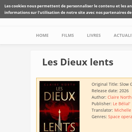
Skip to main content
Les cookies nous permettent de personnaliser le contenu et les an
informations sur l'utilisation de notre site avec nos partenaires de
Main menu
HOME
FILMS
LIVRES
ACTUALI
Les Dieux lents
Original Title:
Slow 
Release date:
2026
Author:
Claire North
Publisher:
Le Bélial'
Translator:
Michelle
Genres:
Space oper