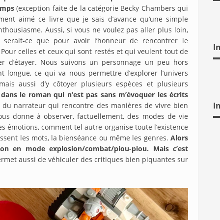
temps
(exception faite de la catégorie Becky Chambers qui
ement aimé ce livre que je sais d’avance qu’une simple
thousiasme. Aussi, si vous ne voulez pas aller plus loin,
 serait-ce que pour avoir l’honneur de rencontrer le
I
our celles et ceux qui sont restés et qui veulent tout de
ter d’étayer. Nous suivons un personnage un peu hors
longue, ce qui va nous permettre d’explorer l’univers
is aussi d’y côtoyer plusieurs espèces et plusieurs
dans le roman qui n’est pas sans m’évoquer les écrits
I
e, du narrateur qui rencontre des manières de vivre bien
 nous donne à observer, factuellement, des modes de vie
s émotions, comment tel autre organise toute l’existence
nissent les mots, la bienséance ou même les genres.
Alors
ion en mode explosion/combat/piou-piou. Mais c’est
permet aussi de véhiculer des critiques bien piquantes sur