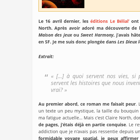
Le 16 avril dernier, les
éditions Le Bélial’
ont
North. Après avoir adoré ma découverte de l’
Maison des jeux
ou
Sweet Harmony
, j’avais hâ
en SF. Je me suis donc plongée dans
Les Dieux 
Extrait:
« […] à quoi servent nos vies, si
servent les histoires que nous inven
vrai? »
Au premier abord, ce roman me faisait peur
. 
un texte un peu mystique, la taille du bouquin 
ma fatigue actuelle… Mais c’est Claire North, don
de pages, j’étais déjà en partie conquise
. Le r
addiction que je n’avais pas ressentie depuis 
formidable voyage spatial, je peux affirme