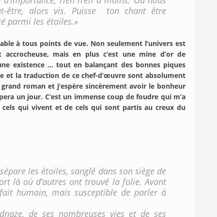
us d’importance, rien n’en a moins. Où nous
t-être, alors vis. Puisse ton chant être
é parmi les étoiles.»
le à tous points de vue. Non seulement l’univers est
 et accrocheuse, mais en plus c’est une mine d’or de
s d’une existence … tout en balançant des bonnes piques
ture et la traduction de ce chef-d’œuvre sont absolument
e grand roman et j’espère sincèrement avoir le bonheur
 opera un jour. C’est un immense coup de foudre qui m’a
e cels qui vivent et de cels qui sont partis au creux du
sépare les étoiles, sanglé dans son siège de
t là où d’autres ont trouvé la folie. Avant
fait humain, mais susceptible de parler à
Vdnaze, de ses nombreuses vies et de ses