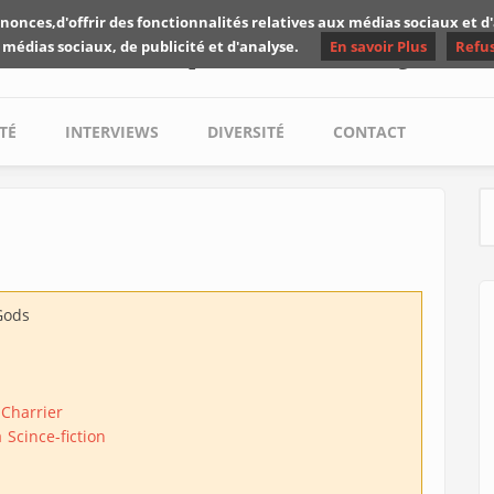
nonces,d'offrir des fonctionnalités relatives aux médias sociaux et 
Les critiques de Yuyine
 médias sociaux, de publicité et d'analyse.
En savoir Plus
Refu
TÉ
INTERVIEWS
DIVERSITÉ
CONTACT
S
Gods
 Charrier
a
Scince-fiction