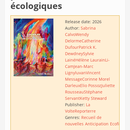
écologiques
Release date:
2026
Author:
Sabrina
Calvo
Wendy
Delorme
Catherine
Dufour
Patrick K.
Dewdney
Sylvie
Lainé
Hélène Laurain
Li-
Cam
Jean-Marc
Ligny
luvan
Vincent
Message
Corinne Morel
Darleux
Elio Possoz
Juliette
Rousseau
Stéphane
Servant
Ketty Steward
Publisher:
La
Volte
Reporterre
Genres:
Recueil de
nouvelles
Anticipation
Ecofiction