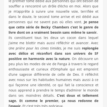
le premier tome dédié aux personnes qui ont besoin de
souffler a rencontré un drôle d’écho en moi. Alors que
je m’apprête à suivre une nouvelle voie, terrifiée et
dans le doute, le second tome arrive et est dédié aux
personnes qui ne savent pas où elles vont.
Je pense
que cette série de Becky Chambers c’est le genre de
livre dont on a vraiment besoin sans même le savoir.
Ils constituent tous les deux un cocon dans lequel
j’aime me blottir mais aussi réfléchir et avancer. Avec
Une prière pour les cimes timides
, je me suis
replongée
avec délice et réconfort dans son univers de SF
positive en harmonie avec la nature
. On découvre un
peu plus les modes de vie de Panga à travers le regard
enthousiaste et curieux d’Omphale qui est empreint
d’une sagesse différente de celle de Dex. Il réfléchit
avec nous sur les habitudes humaines mais aussi à ce
qui façonne une identité, ce qui fait la conscience et
nous apprend à prendre le temps d’admirer le monde
dans ses moindres détails.
C’est doux et tellement
sage. Et comme le premier, ça nous redonne de
l’espoir.
Et c’est très très précieux.