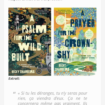
Extrait:
« Si tu les déranges, tu n’y seras pour
rien, ça viendra d’eux. Ça ne te
concernera même pas vraiment. Ils