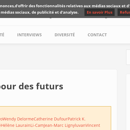
nonces,d'offrir des fonctionnalités relatives aux médias sociaux et 
Les critiques de Yuyine
 médias sociaux, de publicité et d'analyse.
En savoir Plus
Refu
TÉ
INTERVIEWS
DIVERSITÉ
CONTACT
S
 pour des futurs
vo
Wendy Delorme
Catherine Dufour
Patrick K.
é
Hélène Laurain
Li-Cam
Jean-Marc Ligny
luvan
Vincent