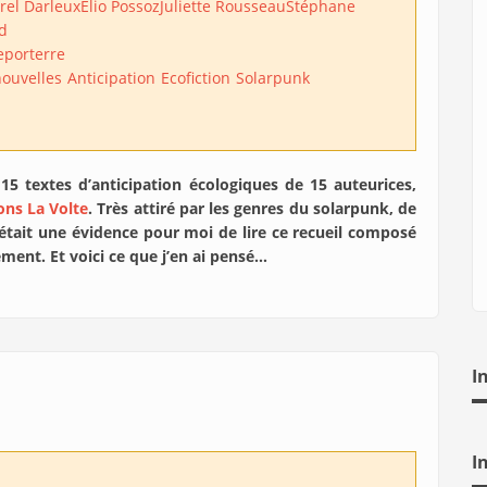
rel Darleux
Elio Possoz
Juliette Rousseau
Stéphane
d
eporterre
nouvelles
Anticipation
Ecofiction
Solarpunk
15 textes d’anticipation écologiques de 15 auteurices,
ons La Volte
. Très attiré par les genres du solarpunk, de
était une évidence pour moi de lire ce recueil composé
ment. Et voici ce que j’en ai pensé…
I
I