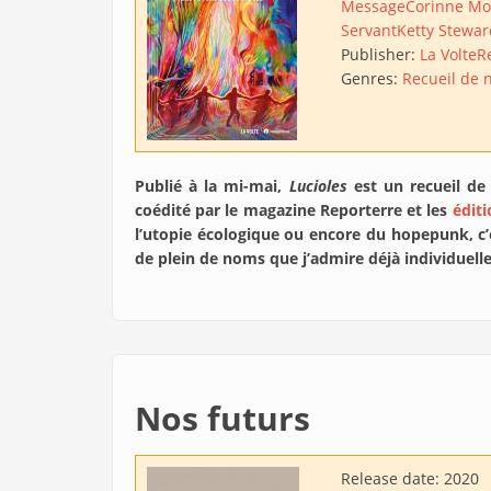
Message
Corinne Mo
Servant
Ketty Stewar
Publisher:
La Volte
R
Genres:
Recueil de 
Publié à la mi-mai,
Lucioles
est un recueil de 
coédité par le magazine Reporterre et les
éditi
l’utopie écologique ou encore du hopepunk, c’
de plein de noms que j’admire déjà individuelle
Nos futurs
Release date:
2020