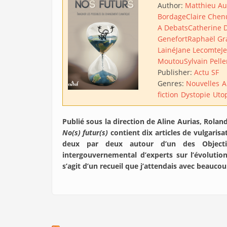
Author:
Matthieu A
Bordage
Claire Chen
A Debats
Catherine 
Genefort
Raphaël Gr
Lainé
Jane Lecomte
J
Moutou
Sylvain Pelle
Publisher:
Actu SF
Genres:
Nouvelles
A
fiction
Dystopie
Uto
Publié sous la direction de Aline Aurias, Rola
No(s) futur(s)
contient dix articles de vulgarisa
deux par deux autour d’un des Object
intergouvernemental d’experts sur l’évolutio
s’agit d’un recueil que j’attendais avec beauco