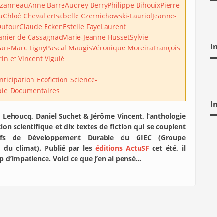
uzanneau
Anne Barre
Audrey Berry
Philippe Bihouix
Pierre
u
Chloé Chevalier
Isabelle Czernichowski-Lauriol
Jeanne-
Dufour
Claude Ecken
Estelle Faye
Laurent
anier de Cassagnac
Marie-Jeanne Husset
Sylvie
I
ean-Marc Ligny
Pascal Maugis
Véronique Moreira
François
rin et Vincent Viguié
nticipation
Ecofiction
Science-
pie
Documentaires
I
nd Lehoucq, Daniel Suchet & Jérôme Vincent, l’anthologie
tion scientifique et dix textes de fiction qui se couplent
ifs de Développement Durable du GIEC (Groupe
n du climat). Publié par les
éditions ActuSF
cet été, il
up d’impatience. Voici ce que j’en ai pensé…