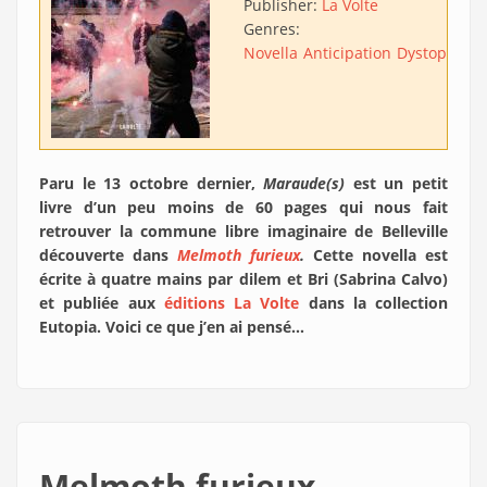
Publisher:
La Volte
Genres:
Novella
Anticipation
Dystopie
Ut
Paru le 13 octobre dernier,
Maraude(s)
est un petit
livre d’un peu moins de 60 pages qui nous fait
retrouver la commune libre imaginaire de Belleville
découverte dans
Melmoth furieux
.
Cette novella est
écrite à quatre mains par dilem et Bri (Sabrina Calvo)
et publiée aux
éditions La Volte
dans la collection
Eutopia. Voici ce que j’en ai pensé…
Melmoth furieux