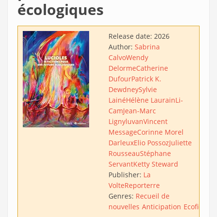
écologiques
Release date:
2026
Author:
Sabrina
Calvo
Wendy
Delorme
Catherine
Dufour
Patrick K.
Dewdney
Sylvie
Lainé
Hélène Laurain
Li-
Cam
Jean-Marc
Ligny
luvan
Vincent
Message
Corinne Morel
Darleux
Elio Possoz
Juliette
Rousseau
Stéphane
Servant
Ketty Steward
Publisher:
La
Volte
Reporterre
Genres:
Recueil de
nouvelles
Anticipation
Ecofiction