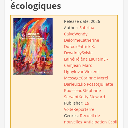
écologiques
Release date:
2026
Author:
Sabrina
Calvo
Wendy
Delorme
Catherine
Dufour
Patrick K.
Dewdney
Sylvie
Lainé
Hélène Laurain
Li-
Cam
Jean-Marc
Ligny
luvan
Vincent
Message
Corinne Morel
Darleux
Elio Possoz
Juliette
Rousseau
Stéphane
Servant
Ketty Steward
Publisher:
La
Volte
Reporterre
Genres:
Recueil de
nouvelles
Anticipation
Ecofiction