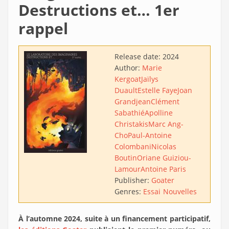
Destructions et… 1er
rappel
Release date:
2024
Author:
Marie
Kergoat
Jaïlys
Duault
Estelle Faye
Joan
Grandjean
Clément
Sabathié
Apolline
Christakis
Marc Ang-
Cho
Paul-Antoine
Colombani
Nicolas
Boutin
Oriane Guiziou-
Lamour
Antoine Paris
Publisher:
Goater
Genres:
Essai
Nouvelles
À l’automne 2024, suite à un financement participatif,