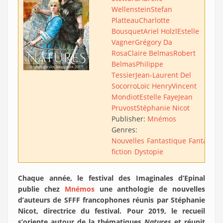
Wellenstein
Stefan
Platteau
Charlotte
Bousquet
Ariel Holzl
Estelle
Vagner
Grégory Da
Rosa
Claire Belmas
Robert
Belmas
Philippe
Tessier
Jean-Laurent Del
Socorro
Loïc Henry
Vincent
Mondiot
Estelle Faye
Jean
Pruvost
Stéphanie Nicot
Publisher:
Mnémos
Genres:
Nouvelles
Fantastique
Fantasy
S
fiction
Dystopie
Chaque année, le festival des Imaginales d’Epinal
publie chez
Mnémos
une anthologie de nouvelles
d’auteurs de SFFF francophones réunis par Stéphanie
Nicot, directrice du festival. Pour 2019, le recueil
s’oriente autour de la thématiques
Natures
et réunit