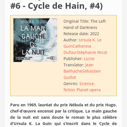
#6 - Cycle de Hain, #4)
Original Title:
The Left
Hand of Darkness
Release date:
2022
Author:
Ursula K. Le
Guin
Catherine
Dufour
Stéphanie Nicot
Publisher:
Lizzie
Translator:
Jean
Bailhache
Sébastien
Guillot
Genres:
Science-
fiction
Planet opera
Paru en 1969, lauréat du prix Nébula et du prix Hugo,
chef-d’œuvre encensé par la critique, La main gauche
de la nuit est sans doute le roman le plus célèbre
d’Ursula K. La Guin qui s’inscrit dans le Cycle de