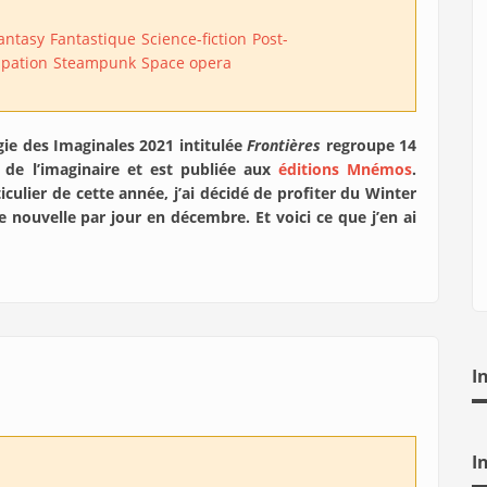
antasy
Fantastique
Science-fiction
Post-
ipation
Steampunk
Space opera
gie des Imaginales 2021 intitulée
Frontières
regroupe 14
 de l’imaginaire et est publiée aux
éditions Mnémos
.
culier de cette année, j’ai décidé de profiter du Winter
ne nouvelle par jour en décembre. Et voici ce que j’en ai
I
I