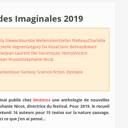
des Imaginales 2019
tty Steward
Aurélie Wellenstein
Stefan Platteau
Charlotte
Estelle Vagner
Grégory Da Rosa
Claire Belmas
Robert
ier
Jean-Laurent Del Socorro
Loïc Henry
Vincent
Jean Pruvost
Stéphanie Nicot
antastique
Fantasy
Science-fiction
Dystopie
pinal publie chez
Mnémos
une anthologie de nouvelles
anie Nicot, directrice du festival. Pour 2019, le recueil
réunit 16 auteurs pour 15 textes sur la nature sauvage,
ci ce que j’en ai pensé…