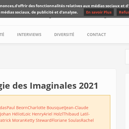
nonces,d'offrir des fonctionnalités relatives aux médias sociaux et 
Les critiques de Yuyine
 médias sociaux, de publicité et d'analyse.
En savoir Plus
Refu
TÉ
INTERVIEWS
DIVERSITÉ
CONTACT
S
ogie des Imaginales 2021
rdas
Paul Beorn
Charlotte Bousquet
Jean-Claude
Johan Héliot
Loïc Henry
Ariel Holzl
Thibaud Latil-
Patrick Moran
Ketty Steward
Floriane Soulas
Rachel