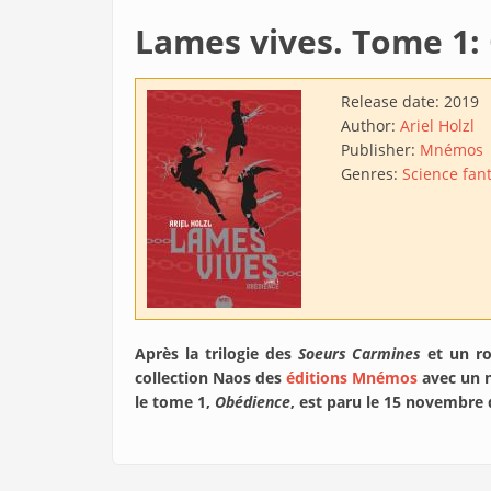
Lames vives. Tome 1:
Release date:
2019
Author:
Ariel Holzl
Publisher:
Mnémos
Genres:
Science fan
Après la trilogie des
Soeurs Carmines
et un ro
collection Naos des
éditions Mnémos
avec un n
le tome 1,
Obédience
, est paru le 15 novembre d