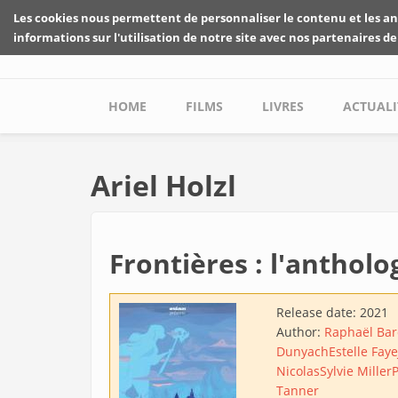
Skip to main content
Les cookies nous permettent de personnaliser le contenu et les an
informations sur l'utilisation de notre site avec nos partenaires de
Main menu
HOME
FILMS
LIVRES
ACTUALI
Ariel Holzl
Frontières : l'anthol
Release date:
2021
Author:
Raphaël Ba
Dunyach
Estelle Faye
Nicolas
Sylvie Miller
Tanner