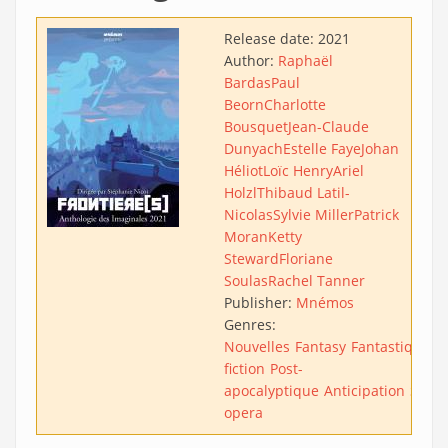
Release date:
2021
Author:
Raphaël
Bardas
Paul
Beorn
Charlotte
Bousquet
Jean-Claude
Dunyach
Estelle Faye
Johan
Héliot
Loïc Henry
Ariel
Holzl
Thibaud Latil-
Nicolas
Sylvie Miller
Patrick
Moran
Ketty
Steward
Floriane
Soulas
Rachel Tanner
Publisher:
Mnémos
Genres:
Nouvelles
Fantasy
Fantastique
S
fiction
Post-
apocalyptique
Anticipation
Stea
opera