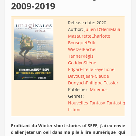
2009-2019
Release date:
2020
Author:
Julien D’Hem
Maïa
Mazaurette
Charlotte
Bousquet
Érik
Wietzel
Rachel
Tanner
Régis
Goddyn
Silène
Edgar
Estelle Faye
Lionel
Davoust
Jean-Claude
Dunyach
Philippe Tessier
Publisher:
Mnémos
Genres:
Nouvelles
Fantasy
Fantastique
S
fiction
Profitant du Winter short stories of SFFF, j’ai eu envie
d’aller jeter un oeil dans ma pile à lire numérique qui