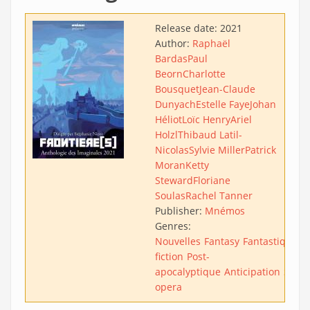
Release date:
2021
Author:
Raphaël
Bardas
Paul
Beorn
Charlotte
Bousquet
Jean-Claude
Dunyach
Estelle Faye
Johan
Héliot
Loïc Henry
Ariel
Holzl
Thibaud Latil-
Nicolas
Sylvie Miller
Patrick
Moran
Ketty
Steward
Floriane
Soulas
Rachel Tanner
Publisher:
Mnémos
Genres:
Nouvelles
Fantasy
Fantastique
S
fiction
Post-
apocalyptique
Anticipation
Stea
opera