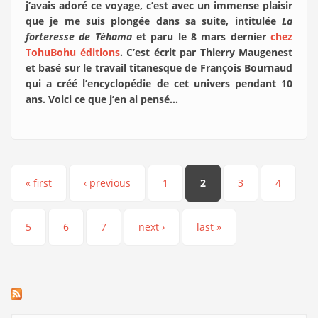
j’avais adoré ce voyage, c’est avec un immense plaisir
que je me suis plongée dans sa suite, intitulée
La
forteresse de Téhama
et paru le 8 mars dernier
chez
TohuBohu éditions
. C’est écrit par Thierry Maugenest
et basé sur le travail titanesque de François Bournaud
qui a créé l’encyclopédie de cet univers pendant 10
ans. Voici ce que j’en ai pensé…
Pages
« first
‹ previous
1
2
3
4
5
6
7
next ›
last »