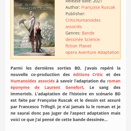
Release date:
2021
Author:
Françoise Ruscak
Publisher:
Critic
Humanoïdes
associés
Genres:
Bande
dessinée
Science-
fiction
Planet
opera
Aventure
Adaptation
Parmi les dernières sorties BD, j’avais repéré la
nouvelle co-production des
éditions Critic
et des
Humanoïdes associés
à savoir l’adaptation du
roman
éponyme de Laurent Genefort
, Le sang des
immortels. L’adaptation de l’histoire en scénario BD
est faite par Françoise Ruscak et le dessin est assuré
par Francesco Trifogli. Je n’ai jamais lu le roman et je
ne saurai donc pas juger de l’aspect adaptation mais
voici ce que j’ai pensé de cette bande dessinée…