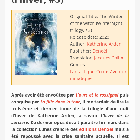
Original Title:
The Winter
of the witch (Winternight
trilogy, #3)
Release date:
2020
Author:
Katherine Arden
Publisher:
Denoël
Translator:
Jacques Collin
Genres:
Fantastique
Conte
Aventure
Rom
initiatique
Après avoir été envoûtée par
L’ours et le rossignol
puis
conquise par
La fille dans la tour
, il me tardait de lire le
troisième et dernier tome de la trilogie d’une nuit
d’hiver de Katherine Arden, à savoir
L’hiver de la
sorcière
. Ce dernier opus devait paraître fin mars dans
la collection Lunes d’encre des
éditions Denoël
mais a
été repoussé avec la crise sanitaire actuelle. Il est