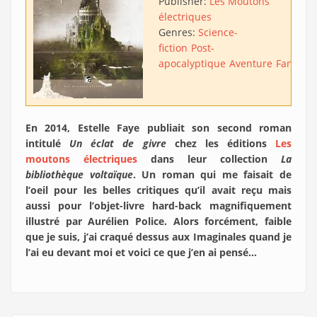
Publisher:
Les Moutons
électriques
Genres:
Science-
fiction
Post-
apocalyptique
Aventure
Fantasti
En 2014, Estelle Faye publiait son second roman
intitulé
Un éclat de givre
chez les éditions
Les
moutons électriques
dans leur collection
La
bibliothèque voltaïque
. Un roman qui me faisait de
l’oeil pour les belles critiques qu’il avait reçu mais
aussi pour l’objet-livre hard-back magnifiquement
illustré par Aurélien Police. Alors forcément, faible
que je suis, j’ai craqué dessus aux Imaginales quand je
l’ai eu devant moi et voici ce que j’en ai pensé…