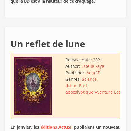
que la BD est à la hauteur de ce craquage?
Un reflet de lune
Release date:
2021
Author:
Estelle Faye
Publisher:
ActuSF
Genres:
Science-
fiction
Post-
apocalyptique
Aventure
Ecofictio
En janvier, les
éditions ActuSF
publiaient un nouveau