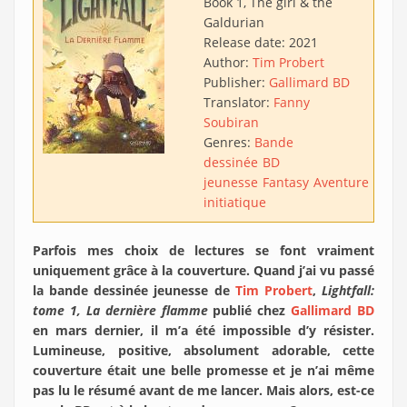
Book 1, The girl & the
Galdurian
Release date:
2021
Author:
Tim Probert
Publisher:
Gallimard BD
Translator:
Fanny
Soubiran
Genres:
Bande
dessinée
BD
jeunesse
Fantasy
Aventure
Récit
initiatique
Parfois mes choix de lectures se font vraiment
uniquement grâce à la couverture. Quand j’ai vu passé
la bande dessinée jeunesse de
Tim Probert
,
Lightfall:
tome 1, La dernière flamme
publié chez
Gallimard BD
en mars dernier, il m’a été impossible d’y résister.
Lumineuse, positive, absolument adorable, cette
couverture était une belle promesse et je n’ai même
pas lu le résumé avant de me lancer. Mais alors, est-ce