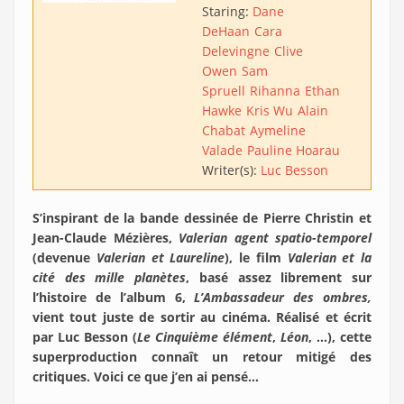
Staring:
Dane
DeHaan
Cara
Delevingne
Clive
Owen
Sam
Spruell
Rihanna
Ethan
Hawke
Kris Wu
Alain
Chabat
Aymeline
Valade
Pauline Hoarau
Writer(s):
Luc Besson
S’inspirant de la bande dessinée de Pierre Christin et
Jean-Claude Mézières,
Valerian agent spatio-temporel
(devenue
Valerian et Laureline
), le film
Valerian et la
cité des mille planètes
, basé assez librement sur
l’histoire de l’album 6,
L’Ambassadeur des ombres,
vient tout juste de sortir au cinéma. Réalisé et écrit
par Luc Besson (
Le Cinquième élément
,
Léon
, …), cette
superproduction connaît un retour mitigé des
critiques. Voici ce que j’en ai pensé…