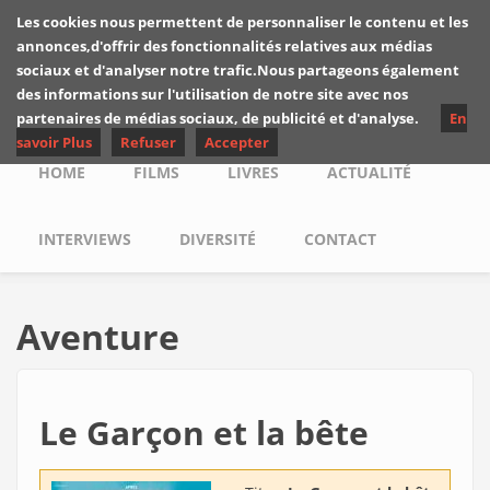
Skip to main content
Les cookies nous permettent de personnaliser le contenu et les
Les critiques de
annonces,d'offrir des fonctionnalités relatives aux médias
Yuyine
sociaux et d'analyser notre trafic.Nous partageons également
des informations sur l'utilisation de notre site avec nos
partenaires de médias sociaux, de publicité et d'analyse.
En
savoir Plus
Refuser
Accepter
Main menu
HOME
FILMS
LIVRES
ACTUALITÉ
INTERVIEWS
DIVERSITÉ
CONTACT
Aventure
Le Garçon et la bête