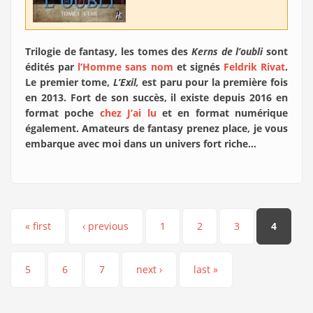
Trilogie de fantasy, les tomes des
Kerns de l’oubli
sont
édités par
l’Homme sans nom
et signés
Feldrik Rivat
.
Le premier tome,
L’Exil,
est paru pour la première fois
en 2013. Fort de son succès, il existe depuis 2016 en
format poche
chez J’ai lu
et en format numérique
également. Amateurs de fantasy prenez place, je vous
embarque avec moi dans un univers fort riche…
Pages
« first
‹ previous
1
2
3
4
5
6
7
next ›
last »