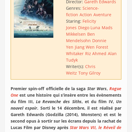
Director:
Gareth Edwards
Genres:
Science-
fiction
Action
Aventure
Staring:
Felicity
Jones
Diego Luna
Mads
Mikkelsen
Ben
Mendelsohn
Donnie
Yen
Jiang Wen
Forest
Whitaker
Riz Ahmed
Alan
Tudyk
Writer(s):
Chris
Weitz
Tony Gilroy
Premier spin-off officielle de la saga
Star Wars
,
Rogue
One
est une histoire qui s’insère entre les évènements
du film III,
La Revanche des Siths
, et du film IV,
Un
nouvel espoir
. Sorti le 14 décembre, il est réalisé par
Gareth Edwards (Godzilla (2014), Monsters) et est le
second opus à sortir sur les écrans depuis la rachat de
Lucas Film par Disney après
Star Wars VII, le Réveil de