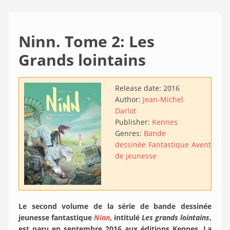
Ninn. Tome 2: Les
Grands lointains
Release date:
2016
Author:
Jean-Michel
Darlot
Publisher:
Kennes
Genres:
Bande
dessinée
Fantastique
Aventure
L
de jeunesse
Le second volume de la série de bande dessinée
jeunesse fantastique
Ninn
, intitulé
Les grands lointains
,
est paru en septembre 2016 aux éditions Kennes. La