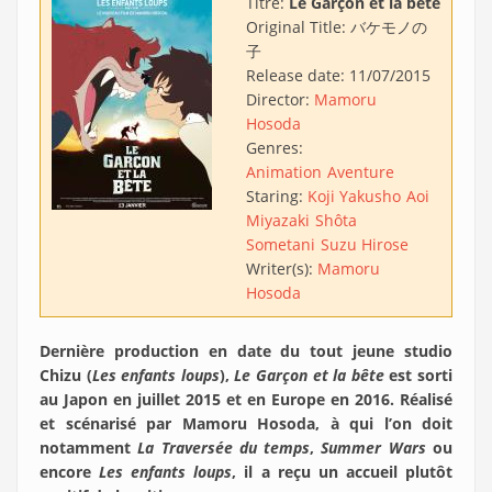
Titre:
Le Garçon et la bête
Original Title:
バケモノの
子
Release date:
11/07/2015
Director:
Mamoru
Hosoda
Genres:
Animation
Aventure
Staring:
Koji Yakusho
Aoi
Miyazaki
Shôta
Sometani
Suzu Hirose
Writer(s):
Mamoru
Hosoda
Dernière production en date du tout jeune studio
Chizu (
Les enfants loups
),
Le Garçon et la bête
est sorti
au Japon en juillet 2015 et en Europe en 2016. Réalisé
et scénarisé par Mamoru Hosoda, à qui l’on doit
notamment
La Traversée du temps
,
Summer Wars
ou
encore
Les enfants loups
, il a reçu un accueil plutôt