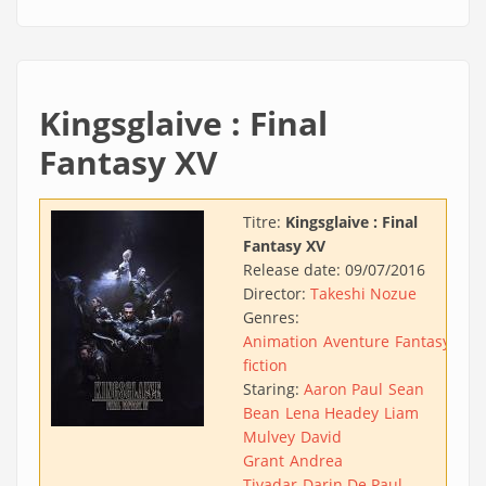
Kingsglaive : Final
Fantasy XV
Titre:
Kingsglaive : Final
Fantasy XV
Release date:
09/07/2016
Director:
Takeshi Nozue
Genres:
Animation
Aventure
Fantasy
Scie
fiction
Staring:
Aaron Paul
Sean
Bean
Lena Headey
Liam
Mulvey
David
Grant
Andrea
Tivadar
Darin De Paul