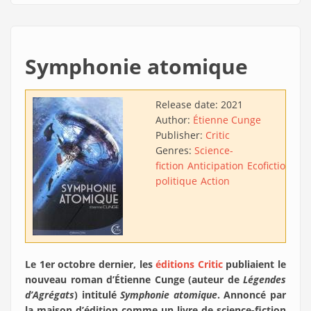
Symphonie atomique
Release date:
2021
Author:
Étienne Cunge
Publisher:
Critic
Genres:
Science-
fiction
Anticipation
Ecofiction
Thr
politique
Action
Le 1er octobre dernier, les
éditions Critic
publiaient le
nouveau roman d’Étienne Cunge (auteur de
Légendes
d’Agrégats
) intitulé
Symphonie atomique
. Annoncé par
la maison d’édition comme un livre de science-fiction