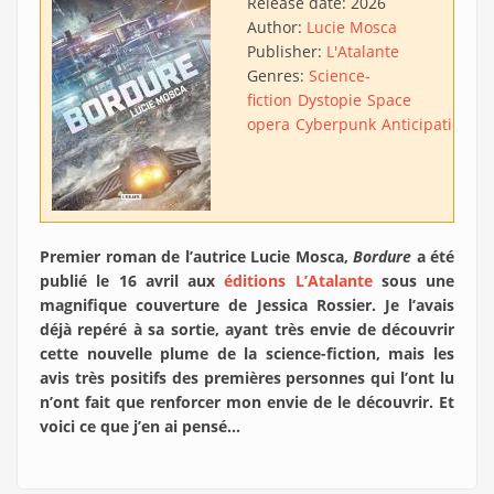
Release date:
2026
Author:
Lucie Mosca
Publisher:
L'Atalante
Genres:
Science-
fiction
Dystopie
Space
opera
Cyberpunk
Anticipation
Ac
Premier roman de l’autrice Lucie Mosca,
Bordure
a été
publié le 16 avril aux
éditions L’Atalante
sous une
magnifique couverture de Jessica Rossier. Je l’avais
déjà repéré à sa sortie, ayant très envie de découvrir
cette nouvelle plume de la science-fiction, mais les
avis très positifs des premières personnes qui l’ont lu
n’ont fait que renforcer mon envie de le découvrir. Et
voici ce que j’en ai pensé…