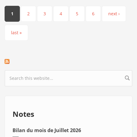
Pages
1
2
3
4
5
6
next ›
last »
Search form
Notes
Bilan du mois de Juillet 2026