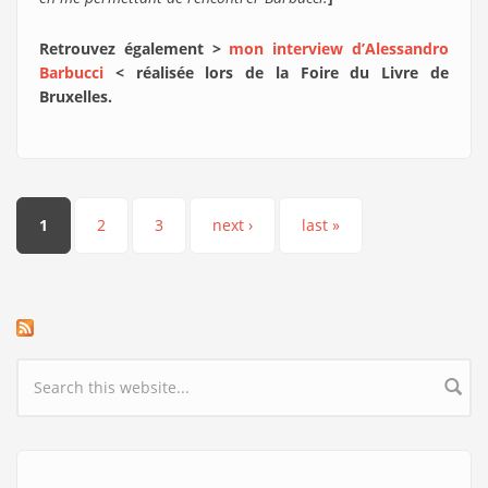
Retrouvez également >
mon interview d’Alessandro
Barbucci
< réalisée lors de la Foire du Livre de
Bruxelles.
Pages
1
2
3
next ›
last »
Search form