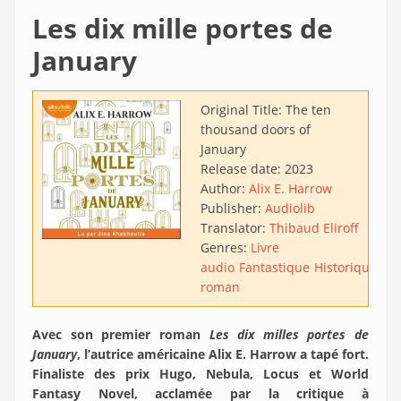
Les dix mille portes de
January
Original Title:
The ten
thousand doors of
January
Release date:
2023
Author:
Alix E. Harrow
Publisher:
Audiolib
Translator:
Thibaud Eliroff
Genres:
Livre
audio
Fantastique
Historique
Pr
roman
Avec son premier roman
Les dix milles portes de
January
, l’autrice américaine Alix E. Harrow a tapé fort.
Finaliste des prix Hugo, Nebula, Locus et World
Fantasy Novel, acclamée par la critique à