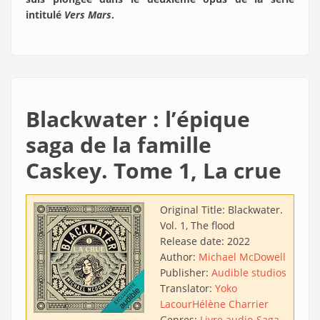
intitulé
Vers Mars
.
Blackwater : l’épique
saga de la famille
Caskey. Tome 1, La crue
Original Title:
Blackwater.
Vol. 1, The flood
Release date:
2022
Author:
Michael McDowell
Publisher:
Audible studios
Translator:
Yoko
Lacour
Hélène Charrier
Genres:
Livre audio
Saga