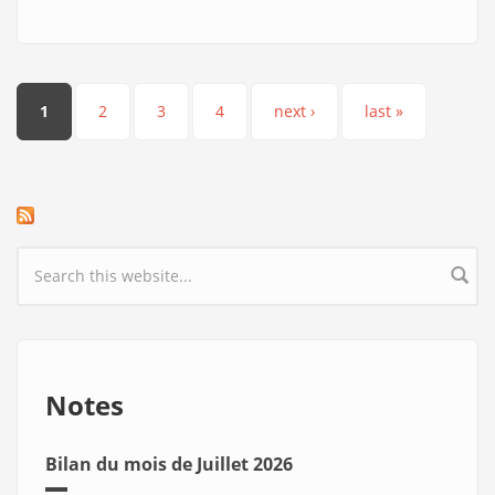
Pages
1
2
3
4
next ›
last »
Search form
Notes
Bilan du mois de Juillet 2026