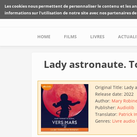
Skip to main content
Les cookies nous permettent de personnaliser le contenu et les an
informations sur l'utilisation de notre site avec nos partenaires de
Main menu
HOME
FILMS
LIVRES
ACTUALI
Lady astronaute. T
Original Title:
Lady a
Release date:
2022
Author:
Mary Robine
Publisher:
Audiolib
Translator:
Patrick 
Genres:
Livre audio