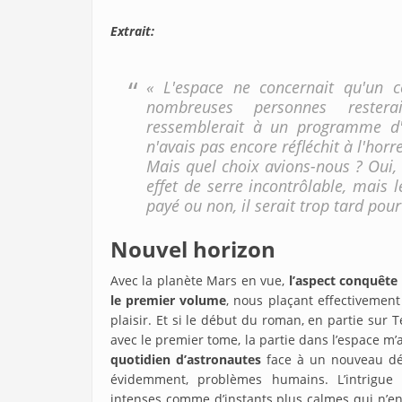
Extrait:
« L'espace ne concernait qu'un c
nombreuses personnes restera
ressemblerait à un programme d'e
n'avais pas encore réfléchit à l'horr
Mais quel choix avions-nous ? Oui, l
effet de serre incontrôlable, mais 
payé ou non, il serait trop tard pour
Nouvel horizon
Avec la planète Mars en vue,
l’aspect conquête
le premier volume
, nous plaçant effectivemen
plaisir. Et si le début du roman, en partie sur 
avec le premier tome, la partie dans l’espace m
quotidien d’astronautes
face à un nouveau défi
évidemment, problèmes humains. L’intrigue 
intenses comme d’instants plus calmes qui n’e