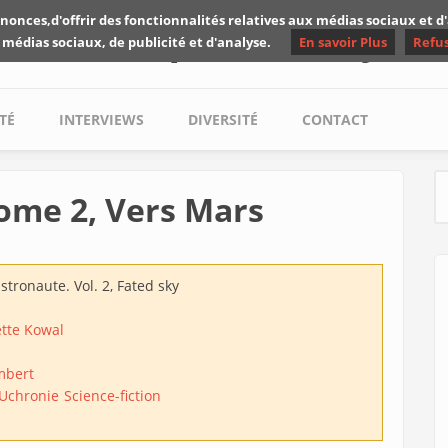
nonces,d'offrir des fonctionnalités relatives aux médias sociaux et 
Les critiques de Yuyine
 médias sociaux, de publicité et d'analyse.
En savoir Plus
Refu
TÉ
INTERVIEWS
DIVERSITÉ
CONTACT
ome 2, Vers Mars
S
stronaute. Vol. 2, Fated sky
tte Kowal
Imbert
Uchronie
Science-fiction