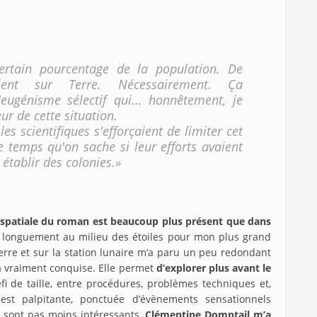
ertain pourcentage de la population. De
ient sur Terre. Nécessairement. Ça
ugénisme sélectif qui... honnêtement, je
eur de cette situation.
es scientifiques s'efforçaient de limiter cet
le temps qu'on sache si leur efforts avaient
 établir des colonies.»
 spatiale du roman est beaucoup plus présent que dans
t longuement au milieu des étoiles pour mon plus grand
Terre et sur la station lunaire m’a paru un peu redondant
’a vraiment conquise. Elle permet
d’explorer plus avant le
 de taille, entre procédures, problèmes techniques et,
est palpitante, ponctuée d’évènements sensationnels
n sont pas moins intéressants.
Clémentine Domptail m’a