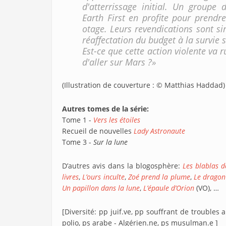
d'atterrissage initial. Un groupe
Earth First en profite pour prendr
otage. Leurs revendications sont sim
réaffectation du budget à la survie s
Est-ce que cette action violente va 
d'aller sur Mars ?»
(Illustration de couverture : © Matthias Haddad)
Autres tomes de la série:
Tome 1 -
Vers les étoiles
Recueil de nouvelles
Lady Astronaute
Tome 3 -
Sur la lune
D’autres avis dans la blogosphère:
Les blablas 
livres
,
L’ours inculte
,
Zoé prend la plume
,
Le dragon
Un papillon dans la lune
,
L’épaule d’Orion
(VO), …
[Diversité: pp juif.ve, pp souffrant de troubles 
polio, ps arabe - Algérien.ne, ps musulman.e ]