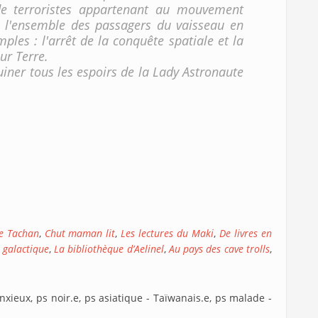
 de terroristes appartenant au mouvement
e l'ensemble des passagers du vaisseau en
ples : l'arrêt de la conquête spatiale et la
ur Terre.
ruiner tous les espoirs de la Lady Astronaute
de Tachan
,
Chut maman lit
,
Les lectures du Maki
,
De livres en
 galactique
,
La bibliothèque d’Aelinel
,
Au pays des cave trolls
,
anxieux, ps noir.e, ps asiatique - Taïwanais.e, ps malade -