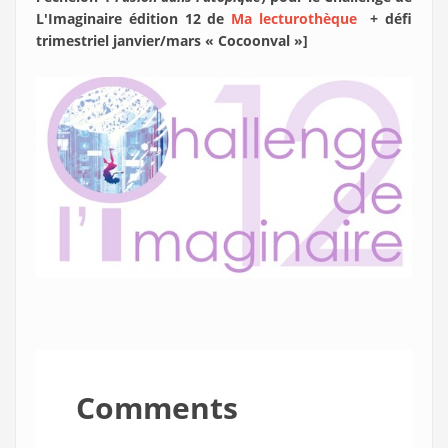
L'Imaginaire édition 12 de
Ma lecturothèque
+
défi
trimestriel janvier/mars « Cocoonval »]
Comments