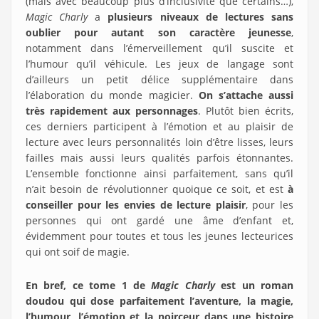
(mais avec beaucoup plus d’inclusivité que certains…),
Magic Charly
a
plusieurs niveaux de lectures
sans
oublier pour autant son caractère jeunesse
,
notamment dans l’émerveillement qu’il suscite et
l’humour qu’il véhicule. Les jeux de langage sont
d’ailleurs un petit délice supplémentaire dans
l’élaboration du monde magicier.
On s’attache aussi
très rapidement aux personnages
. Plutôt bien écrits,
ces derniers participent à l’émotion et au plaisir de
lecture avec leurs personnalités loin d’être lisses, leurs
failles mais aussi leurs qualités parfois étonnantes.
L’ensemble fonctionne ainsi parfaitement, sans qu’il
n’ait besoin de révolutionner quoique ce soit, et est
à
conseiller pour les envies de lecture plaisir
, pour les
personnes qui ont gardé une âme d’enfant et,
évidemment pour toutes et tous les jeunes lecteurices
qui ont soif de magie.
En bref, ce tome 1 de
Magic Charly
est un roman
doudou qui dose parfaitement l’aventure, la magie,
l’humour, l’émotion et la noirceur dans une histoire