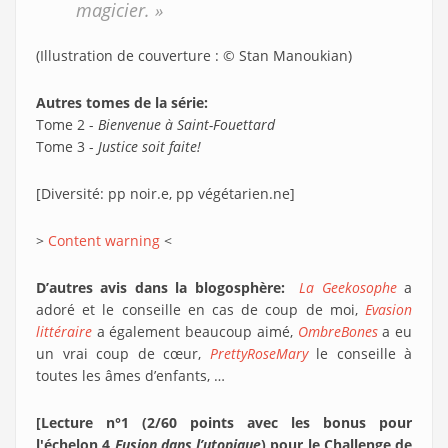
magicier. »
(Illustration de couverture : © Stan Manoukian)
Autres tomes de la série:
Tome 2 -
Bienvenue à Saint-Fouettard
Tome 3 -
Justice soit faite!
[Diversité: pp noir.e, pp végétarien.ne]
>
Content warning
<
D’autres avis dans la blogosphère:
La Geekosophe
a
adoré et le conseille en cas de coup de moi,
Evasion
littéraire
a également beaucoup aimé,
OmbreBones
a eu
un vrai coup de cœur,
PrettyRoseMary
le conseille à
toutes les âmes d’enfants, …
[Lecture n°1 (2/60 points avec les bonus pour
l'échelon 4
Fusion dans l’utopique
) pour le Challenge de