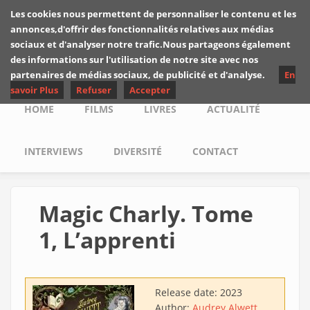
Skip to main content
Les cookies nous permettent de personnaliser le contenu et les
Les critiques de
annonces,d'offrir des fonctionnalités relatives aux médias
Yuyine
sociaux et d'analyser notre trafic.Nous partageons également
des informations sur l'utilisation de notre site avec nos
partenaires de médias sociaux, de publicité et d'analyse.
En
savoir Plus
Refuser
Accepter
Main menu
HOME
FILMS
LIVRES
ACTUALITÉ
INTERVIEWS
DIVERSITÉ
CONTACT
Magic Charly. Tome
1, L’apprenti
Release date:
2023
Author:
Audrey Alwett