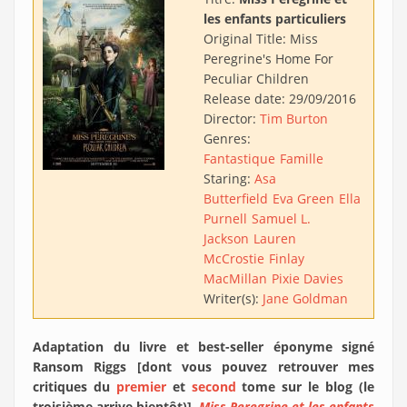
les enfants particuliers
Original Title:
Miss
Peregrine's Home For
Peculiar Children
Release date:
29/09/2016
Director:
Tim Burton
Genres:
Fantastique
Famille
Staring:
Asa
Butterfield
Eva Green
Ella
Purnell
Samuel L.
Jackson
Lauren
McCrostie
Finlay
MacMillan
Pixie Davies
Writer(s):
Jane Goldman
Adaptation du livre et best-seller éponyme signé
Ransom Riggs [dont vous pouvez retrouver mes
critiques du
premier
et
second
tome sur le blog (le
troisième arrive bientôt)],
Miss Peregrine et les enfants