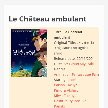
Le Château ambulant
Titre:
Le Château
ambulant
Original Title:
ハウルの動
く城 Hauru no ugoku
shiro
Release date:
20/11/2004
Director:
Hayao Miyazaki
Genres:
Animation
Fantastique
Famille
Staring:
Chieko
Baisho
Takuya
Kimura
Akihiro
Miwa
Tatsuya
Gashuin
Ryunosuke
Kamiki