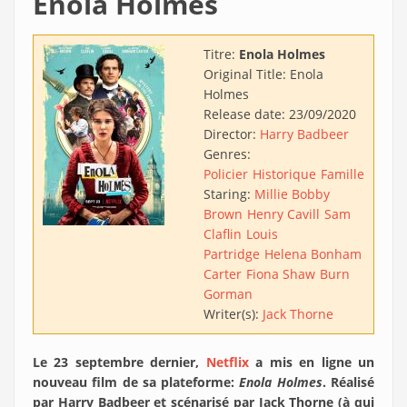
Enola Holmes
Titre:
Enola Holmes
Original Title:
Enola
Holmes
Release date:
23/09/2020
Director:
Harry Badbeer
Genres:
Policier
Historique
Famille
Staring:
Millie Bobby
Brown
Henry Cavill
Sam
Claflin
Louis
Partridge
Helena Bonham
Carter
Fiona Shaw
Burn
Gorman
Writer(s):
Jack Thorne
Le 23 septembre dernier,
Netflix
a mis en ligne un
nouveau film de sa plateforme:
Enola Holmes
. Réalisé
par Harry Badbeer et scénarisé par Jack Thorne (à qui