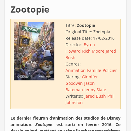
Zootopie
Titre:
Zootopie
Original Title:
Zootopia
Release date:
17/02/2016
Director:
Byron
Howard
Rich Moore
Jared
Bush
Genres:
Animation
Famille
Policier
Staring:
Ginnifer
Goodwin
Jason
Bateman
Jenny Slate
Writer(s):
Jared Bush
Phil
Johnston
Le dernier fleuron d’animation des studios de Disney
animation,
Zootopie
, est sorti en février 2016. Ce
dessin animé, mettant en scène l’anthropomorphisme