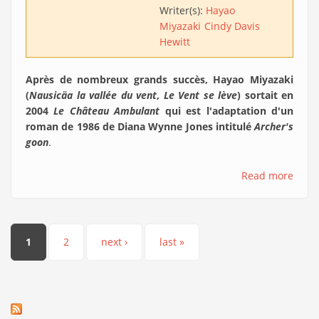
Writer(s):
Hayao
Miyazaki
Cindy Davis
Hewitt
Après de nombreux grands succès, Hayao Miyazaki
(
Nausicäa la vallée du vent
,
Le Vent se lève
) sortait en
2004
Le Château Ambulant
qui est l'adaptation d'un
roman de 1986 de Diana Wynne Jones intitulé
Archer's
goon
.
Read more
Pages
1
2
next ›
last »