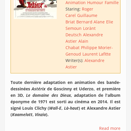
Animation
Humour
Famille
Staring:
Roger
Carel
Guillaume
Briat
Bernard Alane
Elie
Semoun
Lorànt
Deutsch
Alexandre
Astier
Alain
Chabat
Philippe Morier-
Genoud
Laurent Lafitte
Writer(s):
Alexandre
Astier
Toute dernière adaptation en animation des bande-
dessinées
Astérix
de Goscinny et Uderzo, et première
en 3D,
Le domaine des Dieux
, adaptation de l'album
éponyme de 1971 est sorti au cinéma en 2014. Il est
signé Louis Clichy (
Wall-E
,
Là-haut
) et Alexandre Astier
(
Kaamelott
,
Vinzia
).
Read more