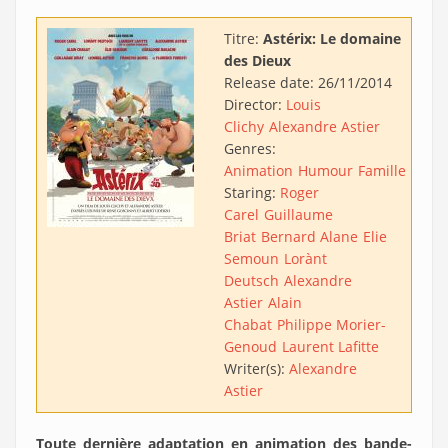
Titre:
Astérix: Le domaine
des Dieux
Release date:
26/11/2014
Director:
Louis
Clichy
Alexandre Astier
Genres:
Animation
Humour
Famille
Staring:
Roger
Carel
Guillaume
Briat
Bernard Alane
Elie
Semoun
Lorànt
Deutsch
Alexandre
Astier
Alain
Chabat
Philippe Morier-
Genoud
Laurent Lafitte
Writer(s):
Alexandre
Astier
Toute dernière adaptation en animation des bande-