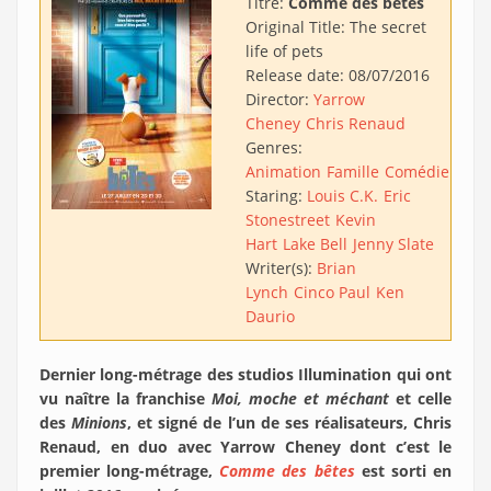
Titre:
Comme des bêtes
Original Title:
The secret
life of pets
Release date:
08/07/2016
Director:
Yarrow
Cheney
Chris Renaud
Genres:
Animation
Famille
Comédie
Acti
Staring:
Louis C.K.
Eric
Stonestreet
Kevin
Hart
Lake Bell
Jenny Slate
Writer(s):
Brian
Lynch
Cinco Paul
Ken
Daurio
Dernier long-métrage des studios Illumination qui ont
vu naître la franchise
Moi, moche et méchant
et celle
des
Minions
, et signé de l’un de ses réalisateurs, Chris
Renaud, en duo avec Yarrow Cheney dont c’est le
premier long-métrage,
Comme des bêtes
est sorti en