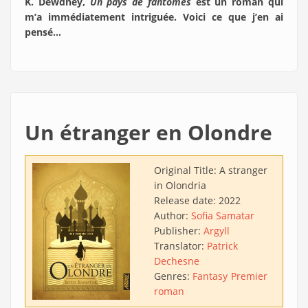
K. Dewdney,
Un pays de fantômes
est un roman qui
m’a immédiatement intriguée. Voici ce que j’en ai
pensé…
Un étranger en Olondre
Original Title:
A stranger
in Olondria
Release date:
2022
Author:
Sofia Samatar
Publisher:
Argyll
Translator:
Patrick
Dechesne
Genres:
Fantasy
Premier
roman