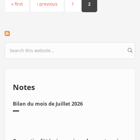
Pages
« first
‹ previous
1
2
Search form
Notes
Bilan du mois de Juillet 2026