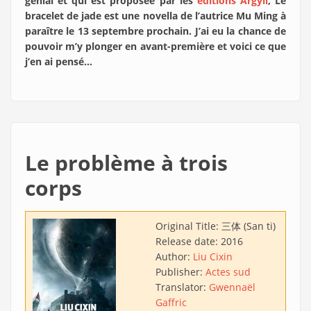
génial et qui est proposée par les
éditions Argyll
, Le
bracelet de jade est une novella de l’autrice Mu Ming à
paraître le 13 septembre prochain. J’ai eu la chance de
pouvoir m’y plonger en avant-première et voici ce que
j’en ai pensé…
Le problème à trois
corps
Original Title:
三体 (San ti)
Release date:
2016
Author:
Liu Cixin
Publisher:
Actes sud
Translator:
Gwennaël
Gaffric