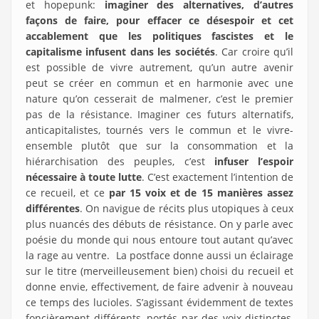
et hopepunk:
imaginer des alternatives, d’autres
façons de faire, pour effacer ce désespoir et cet
accablement que les politiques fascistes et le
capitalisme infusent dans les sociétés
. Car croire qu’il
est possible de vivre autrement, qu’un autre avenir
peut se créer en commun et en harmonie avec une
nature qu’on cesserait de malmener, c’est le premier
pas de la résistance. Imaginer ces futurs alternatifs,
anticapitalistes, tournés vers le commun et le vivre-
ensemble plutôt que sur la consommation et la
hiérarchisation des peuples, c’est
infuser l’espoir
nécessaire à toute lutte
. C’est exactement l’intention de
ce recueil, et ce
par 15 voix et de 15 manières assez
différentes
. On navigue de récits plus utopiques à ceux
plus nuancés des débuts de résistance. On y parle avec
poésie du monde qui nous entoure tout autant qu’avec
la rage au ventre. La postface donne aussi un éclairage
sur le titre (merveilleusement bien) choisi du recueil et
donne envie, effectivement, de faire advenir à nouveau
ce temps des lucioles. S’agissant évidemment de textes
foncièrement différents, portés par des voix distinctes,