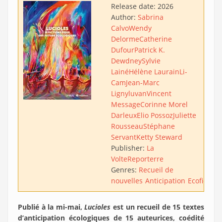
Release date:
2026
Author:
Sabrina
Calvo
Wendy
Delorme
Catherine
Dufour
Patrick K.
Dewdney
Sylvie
Lainé
Hélène Laurain
Li-
Cam
Jean-Marc
Ligny
luvan
Vincent
Message
Corinne Morel
Darleux
Elio Possoz
Juliette
Rousseau
Stéphane
Servant
Ketty Steward
Publisher:
La
Volte
Reporterre
Genres:
Recueil de
nouvelles
Anticipation
Ecofiction
Publié à la mi-mai,
Lucioles
est un recueil de 15 textes
d’anticipation écologiques de 15 auteurices, coédité