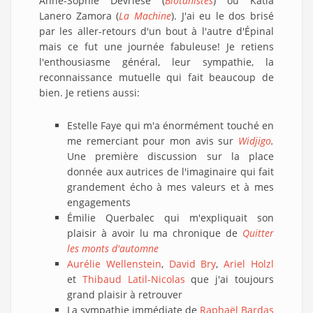
Anne-Sophie Devriese (
Biotanistes
) ou Katia
Lanero Zamora (
La Machine
). J'ai eu le dos brisé
par les aller-retours d'un bout à l'autre d'Épinal
mais ce fut une journée fabuleuse! Je retiens
l'enthousiasme général, leur sympathie, la
reconnaissance mutuelle qui fait beaucoup de
bien. Je retiens aussi:
Estelle Faye qui m'a énormément touché en
me remerciant pour mon avis sur
Widjigo
.
Une première discussion sur la place
donnée aux autrices de l'imaginaire qui fait
grandement écho à mes valeurs et à mes
engagements
Émilie Querbalec qui m'expliquait son
plaisir à avoir lu ma chronique de
Quitter
les monts d'automne
Aurélie Wellenstein
,
David Bry
,
Ariel Holzl
et
Thibaud Latil-Nicolas
que j'ai toujours
grand plaisir à retrouver
La sympathie immédiate de
Raphaël Bardas