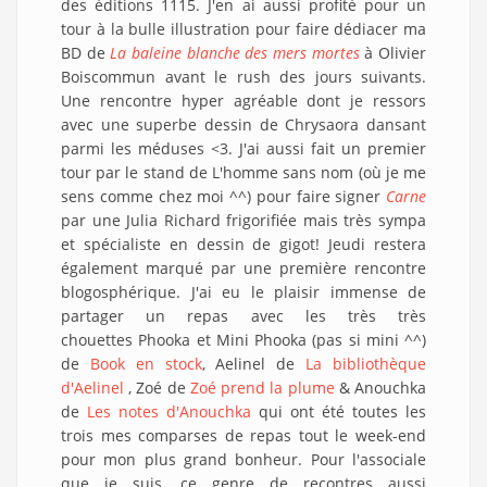
des éditions 1115. J'en ai aussi profité pour un
tour à la bulle illustration pour faire dédiacer ma
BD de
La baleine blanche des mers mortes
à Olivier
Boiscommun avant le rush des jours suivants.
Une rencontre hyper agréable dont je ressors
avec une superbe dessin de Chrysaora dansant
parmi les méduses <3. J'ai aussi fait un premier
tour par le stand de L'homme sans nom (où je me
sens comme chez moi ^^) pour faire signer
Carne
par une Julia Richard frigorifiée mais très sympa
et spécialiste en dessin de gigot! Jeudi restera
également marqué par une première rencontre
blogosphérique. J'ai eu le plaisir immense de
partager un repas avec les très très
chouettes Phooka et Mini Phooka (pas si mini ^^)
de
Book en stock
, Aelinel de
La bibliothèque
d'Aelinel
, Zoé de
Zoé prend la plume
& Anouchka
de
Les notes d'Anouchka
qui ont été toutes les
trois mes comparses de repas tout le week-end
pour mon plus grand bonheur. Pour l'associale
que je suis, ce genre de recontres aussi