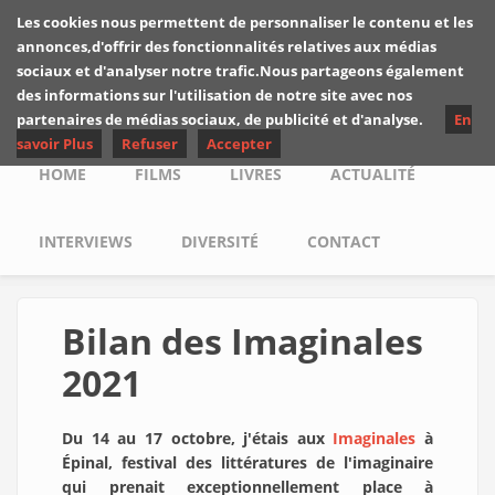
Skip to main content
Les cookies nous permettent de personnaliser le contenu et les
Les critiques de
annonces,d'offrir des fonctionnalités relatives aux médias
Yuyine
sociaux et d'analyser notre trafic.Nous partageons également
des informations sur l'utilisation de notre site avec nos
partenaires de médias sociaux, de publicité et d'analyse.
En
savoir Plus
Refuser
Accepter
Main menu
HOME
FILMS
LIVRES
ACTUALITÉ
INTERVIEWS
DIVERSITÉ
CONTACT
Bilan des Imaginales
2021
Du 14 au 17 octobre, j'étais aux
Imaginales
à
Épinal, festival des littératures de l'imaginaire
qui prenait exceptionnellement place à