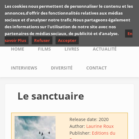
Skip to main content
Les cookies nous permettent de personnaliser le contenu et les
Les critiques de
annonces,d'offrir des fonctionnalités relatives aux médias
Yuyine
sociaux et d'analyser notre trafic.Nous partageons également
des informations sur l'utilisation de notre site avec nos
partenaires de médias sociaux, de publicité et d'analyse.
En
savoir Plus
Refuser
Accepter
Main menu
HOME
FILMS
LIVRES
ACTUALITÉ
INTERVIEWS
DIVERSITÉ
CONTACT
Le sanctuaire
Release date:
2020
Author:
Laurine Roux
Publisher:
Editions du