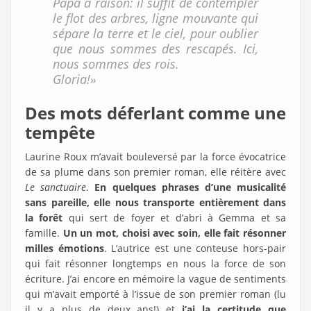
Papa a raison: il suffit de contempler
le flot des arbres, ligne mouvante qui
sépare la terre et le ciel, pour oublier
que nous sommes des rescapés. Ici,
nous sommes des rois.
Gloria!»
Des mots déferlant comme une
tempête
Laurine Roux m’avait bouleversé par la force évocatrice
de sa plume dans son premier roman, elle réitère avec
Le sanctuaire
.
En quelques phrases d’une musicalité
sans pareille, elle nous transporte entièrement dans
la forêt
qui sert de foyer et d’abri à Gemma et sa
famille.
Un un mot, choisi avec soin, elle fait résonner
milles émotions
. L’autrice est une conteuse hors-pair
qui fait résonner longtemps en nous la force de son
écriture. J’ai encore en mémoire la vague de sentiments
qui m’avait emporté à l’issue de son premier roman (lu
il y a plus de deux ans!) et
j’ai la certitude que