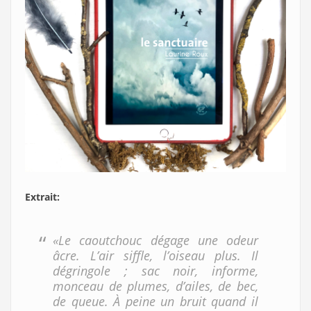
Extrait:
«Le caoutchouc dégage une odeur
âcre. L’air siffle, l’oiseau plus. Il
dégringole ; sac noir, informe,
monceau de plumes, d’ailes, de bec,
de queue. À peine un bruit quand il