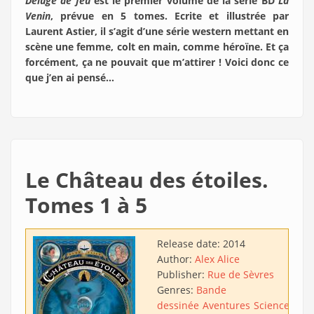
Déluge de feu
est le premier volume de la série BD
La
Venin
, prévue en 5 tomes. Ecrite et illustrée par
Laurent Astier, il s’agit d’une série western mettant en
scène une femme, colt en main, comme héroïne. Et ça
forcément, ça ne pouvait que m’attirer ! Voici donc ce
que j’en ai pensé…
Le Château des étoiles.
Tomes 1 à 5
Release date:
2014
Author:
Alex Alice
Publisher:
Rue de Sèvres
Genres:
Bande
dessinée
Aventures
Science-