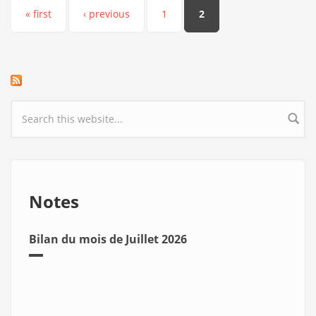
Pages
« first
‹ previous
1
2
Search form
Notes
Bilan du mois de Juillet 2026