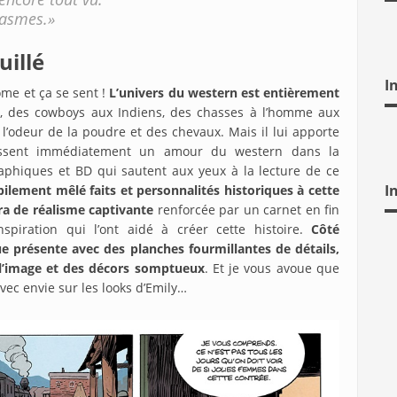
rcasmes.»
illé
I
me et ça se sent !
L’univers du western est entièrement
re, des cowboys aux Indiens, des chasses à l’homme aux
l’odeur de la poudre et des chevaux. Mais il lui apporte
ssent immédiatement un amour du western dans la
raphiques et BD qui sautent aux yeux à la lecture de ce
I
bilement mêlé faits et personnalités historiques à cette
ura de réalisme captivante
renforcée par un carnet en fin
nspiration qui l’ont aidé à créer cette histoire.
Côté
que présente avec des planches fourmillantes de détails,
 l’image et des décors somptueux
. Et je vous avoue que
vec envie sur les looks d’Emily…