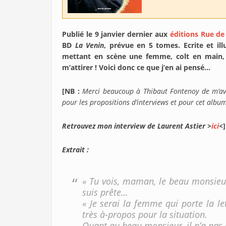
Publié le 9 janvier dernier aux
éditions Rue de
BD
La Venin
, prévue en 5 tomes. Ecrite et ill
mettant en scène une femme, colt en main,
m’attirer ! Voici donc ce que j’en ai pensé…
[NB :
Merci beaucoup à Thibaut Fontenoy de m’avo
pour les propositions d’interviews et pour cet albu
Retrouvez mon interview de Laurent Astier >
ici
<
]
Extrait :
« Tu vois, maman, le beau monsieur
suis prête…
« Je serai la femme qui porte la l
très à-propos pour la situation.
Quant au beau monsieur, il n’a pas 