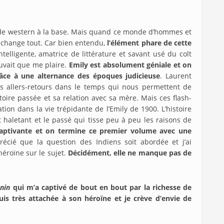
e de western à la base. Mais quand ce monde d’hommes et
a change tout. Car bien entendu,
l’élément phare de cette
telligente, amatrice de littérature et savant usé du colt
vait que me plaire.
Emily est absolument géniale et on
râce à une alternance des époques judicieuse
. Laurent
es allers-retours dans le temps qui nous permettent de
oire passée et sa relation avec sa mère. Mais ces flash-
ion dans la vie trépidante de l’Emily de 1900. L’histoire
t haletant et le passé qui tisse peu à peu les raisons de
 captivante et on termine ce premier volume avec une
récié que la question des Indiens soit abordée et j’ai
éroïne sur le sujet.
Décidément, elle ne manque pas de
nin
qui m’a captivé de bout en bout par la richesse de
suis très attachée à son héroïne et je crève d’envie de