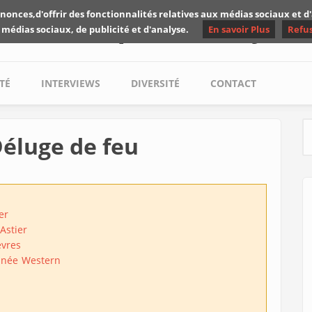
nonces,d'offrir des fonctionnalités relatives aux médias sociaux et 
Les critiques de Yuyine
 médias sociaux, de publicité et d'analyse.
En savoir Plus
Refu
TÉ
INTERVIEWS
DIVERSITÉ
CONTACT
Déluge de feu
S
er
Astier
èvres
inée
Western