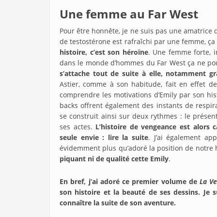
Une femme au Far West
Pour être honnête, je ne suis pas une amatric
de testostérone est rafraîchi par une femme, ç
histoire, c’est son héroïne
. Une femme forte, in
dans le monde d’hommes du Far West ça ne pou
s’attache tout de suite à elle, notamment g
Astier, comme à son habitude, fait en effet d
comprendre les motivations d’Emily par son hist
backs offrent également des instants de respirat
se construit ainsi sur deux rythmes : le présen
ses actes.
L’histoire de vengeance est alors
seule envie : lire la suite
. J’ai également app
évidemment plus qu’adoré la position de notre h
piquant ni de qualité cette Emily
.
En bref, j’ai adoré ce premier volume de
La Ve
son histoire et la beauté de ses dessins. Je 
connaître la suite de son aventure.