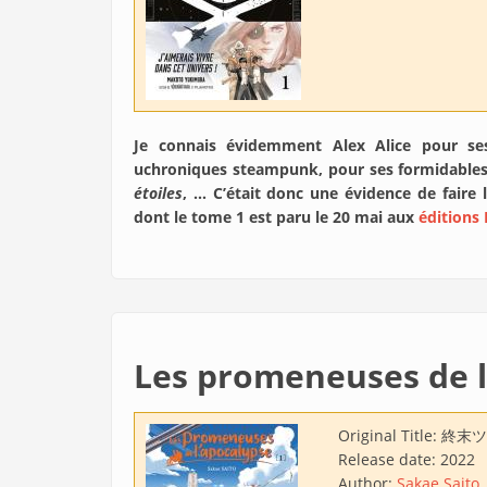
Je connais évidemment Alex Alice pour ses
uchroniques steampunk, pour ses formidable
étoiles
, … C’était donc une évidence de fair
dont le tome 1 est paru le 20 mai aux
éditions
Les promeneuses de l
Original Title:
終末ツ
Release date:
2022
Author:
Sakae Saito