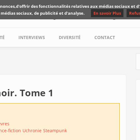
nonces,d'offrir des fonctionnalités relatives aux médias sociaux et 
Les critiques de Yuyine
 médias sociaux, de publicité et d'analyse.
En savoir Plus
Refu
TÉ
INTERVIEWS
DIVERSITÉ
CONTACT
S
noir. Tome 1
èvres
nce-fiction
Uchronie
Steampunk