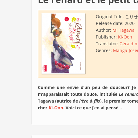
Original Title:
こりせ
Release date:
2020
Author:
Mi Tagawa
Publisher:
Ki-Oon
Translator:
Géraldin
Genres:
Manga
Jose
Comme une envie d’un peu de douceur? Je m
m’apparaissait toute douce, intitulée
Le renard
Tagawa (autrice de
Père & fils
), le premier tom
chez
Ki-Oon
. Voici ce que j’en ai pensé…