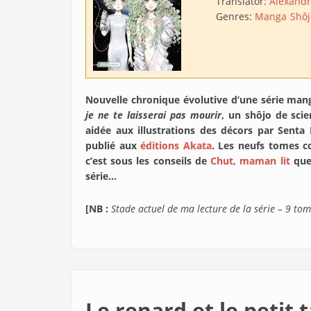
Translator:
Alexandr
Genres:
Manga
Shôj
Nouvelle chronique évolutive d’une série mang
je ne te laisserai pas mourir
, un shôjo de scie
aidée aux illustrations des décors par Sent
publié aux
éditions Akata
. Les neufs tomes c
c’est sous les conseils de
Chut, maman lit
que 
série…
[NB :
Stade actuel de ma lecture de la série – 9 tome
Le renard et le petit 