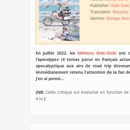
Publisher:
Doki-Doki
Translator:
Marylou 
Genres:
Manga
Sei
En juillet 2022, les
éditions Doki-Doki
ont 
l’apocalypse
(4 tomes parus en français actue
apocalyptique aux airs de road trip étonnam
immédiatement retenu l’attention de la fan de 
j’en ai pensé…
[NB:
Cette critique est évolutive en fonction d
4 lu.
]