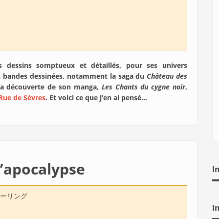
 dessins somptueux et détaillés, pour ses univers
s bandes dessinées, notamment la saga du
Château des
e la découverte de son manga,
Les
Chants du cygne noir
,
 Rue de Sèvres
. Et voici ce que j’en ai pensé…
’apocalypse
I
ーリング
I