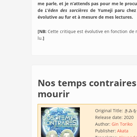
me parle, et je n’attends pas pour me le procu
de
L’éden des sorcières
de Yumeji paru che
évolutive au fur et à mesure de mes lectures.
[NB:
Cette critique est évolutive en fonction de
lu.
]
Nos temps contraires :
mourir
Original Title:
きみを
Release date:
2020
Author:
Gin Toriko
Publisher:
Akata