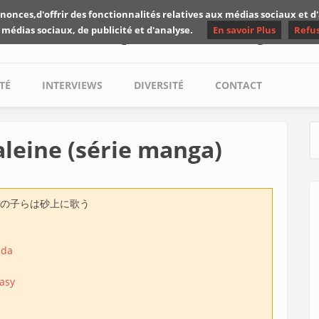
nonces,d'offrir des fonctionnalités relatives aux médias sociaux et 
Les critiques de Yuyine
 médias sociaux, de publicité et d'analyse.
En savoir Plus
Refu
TÉ
INTERVIEWS
DIVERSITÉ
CONTACT
aleine (série manga)
S
の子らは砂上に歌う
eda
asy