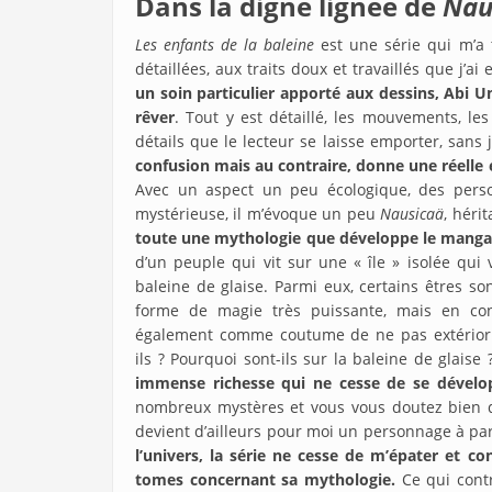
Dans la digne lignée de
Nau
Les enfants de la baleine
est une série qui m’a t
détaillées, aux traits doux et travaillés que j’ai
un soin particulier apporté aux dessins, Abi
rêver
. Tout y est détaillé, les mouvements, les
détails que le lecteur se laisse emporter, sans 
confusion mais au contraire, donne une réelle
Avec un aspect un peu écologique, des pers
mystérieuse, il m’évoque un peu
Nausicaä
, héri
toute une mythologie que développe le mang
d’un peuple qui vit sur une « île » isolée qui v
baleine de glaise. Parmi eux, certains êtres so
forme de magie très puissante, mais en cont
également comme coutume de ne pas extérioris
ils ? Pourquoi sont-ils sur la baleine de glaise
immense richesse qui ne cesse de se dével
nombreux mystères et vous vous doutez bien que 
devient d’ailleurs pour moi un personnage à par
l’univers, la série ne cesse de m’épater et 
tomes concernant sa mythologie.
Ce qui contr