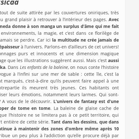
sicaä
out de suite attirée par les couvertures oniriques, très
 eu grand plaisir à retrouver à l’intérieur des pages.
Avec
 Umeda donne à son manga un surplus d’âme qui me fait
 environnements, la magie, et c’est dans ce florilège de
jamais se perdre. Car ici
la multitude ne crée jamais de
 épaisseur
à l’univers. Parlons-en d’ailleurs de cet univers!
onnages purs et innocents et une dimension magique
tage que les illustrations suggèrent aussi. Mais c’est
aussi
aka
. Dans
Les enfants de la baleine
, on nous conte l’histoire
ogue à l’infini sur une mer de sable : cette île, c’est la
nt marqués, c’est-à-dire qu’ils peuvent faire appel à une
repartie ils meurent très jeunes. Ces habitants ont
er leurs émotions, notamment leurs larmes. Qui sont-
 ? A vous de le découvrir.
L’univers de fantasy est d’une
opper de tome en tome
. La baleine de glaise cache de
l’histoire ne se limitera pas à ce petit territoire, qui
t entière de cette série.
Tant dans les dessins, que dans
continue à maintenir des zones d’ombre même après 10
ibue un peu plus à l’addiction qu’elle procure déjà par