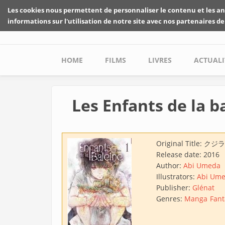
Skip to main content
Les cookies nous permettent de personnaliser le contenu et les an
informations sur l'utilisation de notre site avec nos partenaires de
Main menu
HOME
FILMS
LIVRES
ACTUALI
Les Enfants de la b
Original Title:
クジラ
Release date:
2016
Author:
Abi Umeda
Illustrators:
Abi Um
Publisher:
Glénat
Genres:
Manga
Fant