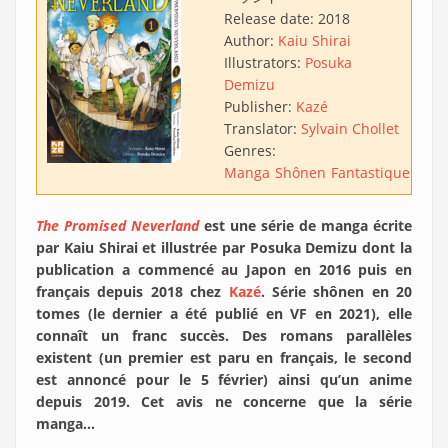
Release date:
2018
Author:
Kaiu Shirai
Illustrators:
Posuka
Demizu
Publisher:
Kazé
Translator:
Sylvain Chollet
Genres:
Manga
Shônen
Fantastique
Dyst
The Promised Neverland
est une série de manga écrite
par Kaiu Shirai et illustrée par Posuka Demizu dont la
publication a commencé au Japon en 2016 puis en
français depuis 2018 chez
Kazé
. Série shônen en 20
tomes (le dernier a été publié en VF en 2021), elle
connaît un franc succès. Des romans parallèles
existent (un premier est paru en français, le second
est annoncé pour le 5 février) ainsi qu’un anime
depuis 2019. Cet avis ne concerne que la série
manga...