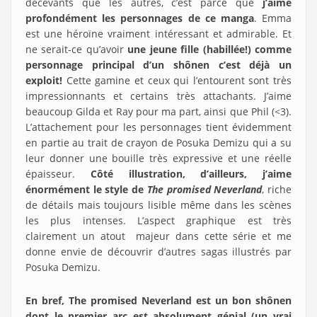
décevants que les autres, c’est parce que
j’aime
profondément les personnages de ce manga
. Emma
est une héroïne vraiment intéressant et admirable. Et
ne serait-ce qu’avoir
une jeune fille (habillée!) comme
personnage principal d’un shônen c’est déjà un
exploit!
Cette gamine et ceux qui l’entourent sont très
impressionnants et certains très attachants. J’aime
beaucoup Gilda et Ray pour ma part, ainsi que Phil (<3).
L’attachement pour les personnages tient évidemment
en partie au trait de crayon de Posuka Demizu qui a su
leur donner une bouille très expressive et une réelle
épaisseur.
Côté illustration, d’ailleurs, j’aime
énormément le style de
The promised Neverland
, riche
de détails mais toujours lisible même dans les scènes
les plus intenses. L’aspect graphique est très
clairement un atout majeur dans cette série et me
donne envie de découvrir d’autres sagas illustrés par
Posuka Demizu.
En bref, The promised Neverland est un bon shônen
dont le premier arc est absolument génial (un vrai