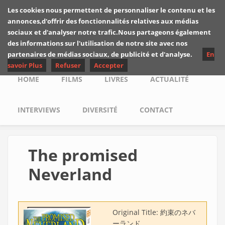
Skip to main content
Les cookies nous permettent de personnaliser le contenu et les
Les critiques de
annonces,d'offrir des fonctionnalités relatives aux médias
Yuyine
sociaux et d'analyser notre trafic.Nous partageons également
des informations sur l'utilisation de notre site avec nos
partenaires de médias sociaux, de publicité et d'analyse.
En
savoir Plus
Refuser
Accepter
Main menu
HOME
FILMS
LIVRES
ACTUALITÉ
INTERVIEWS
DIVERSITÉ
CONTACT
The promised
Neverland
Original Title:
約束のネバ
ーランド