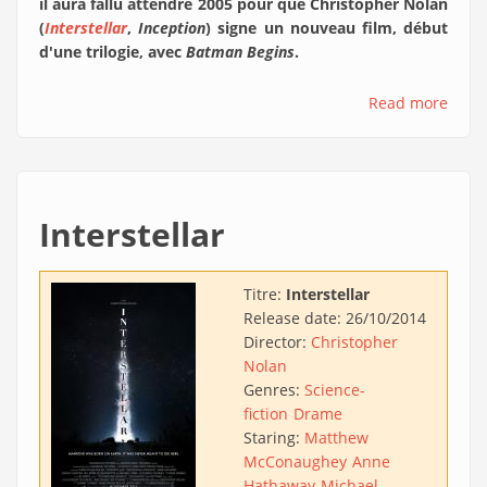
il aura fallu attendre 2005 pour que Christopher Nolan
(
Interstellar
,
Inception
) signe un nouveau film, début
d'une trilogie, avec
Batman Begins
.
Read more
Interstellar
Titre:
Interstellar
Release date:
26/10/2014
Director:
Christopher
Nolan
Genres:
Science-
fiction
Drame
Staring:
Matthew
McConaughey
Anne
Hathaway
Michael