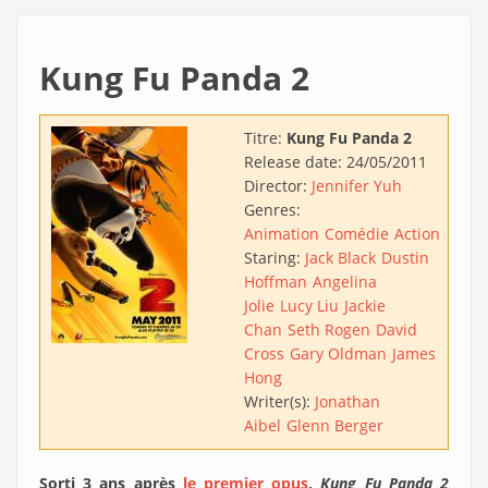
Kung Fu Panda 2
Titre:
Kung Fu Panda 2
Release date:
24/05/2011
Director:
Jennifer Yuh
Genres:
Animation
Comédie
Action
Staring:
Jack Black
Dustin
Hoffman
Angelina
Jolie
Lucy Liu
Jackie
Chan
Seth Rogen
David
Cross
Gary Oldman
James
Hong
Writer(s):
Jonathan
Aibel
Glenn Berger
Sorti 3 ans après
le premier opus
,
Kung Fu Panda 2