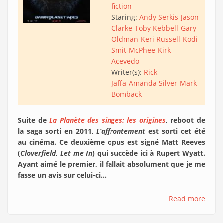
fiction
Staring:
Andy Serkis
Jason
Clarke
Toby Kebbell
Gary
Oldman
Keri Russell
Kodi
Smit-McPhee
Kirk
Acevedo
Writer(s):
Rick
Jaffa
Amanda Silver
Mark
Bomback
Suite de
La Planète des singes: les origines
, reboot de
la saga sorti en 2011,
L’affrontement
est sorti cet été
au cinéma. Ce deuxième opus est signé Matt Reeves
(
Cloverfield
,
Let me In
) qui succède ici à Rupert Wyatt.
Ayant aimé le premier, il fallait absolument que je me
fasse un avis sur celui-ci...
Read more