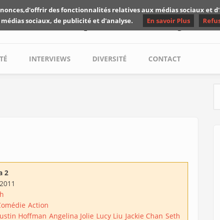
nonces,d'offrir des fonctionnalités relatives aux médias sociaux et 
Les critiques de Yuyine
 médias sociaux, de publicité et d'analyse.
En savoir Plus
Refu
TÉ
INTERVIEWS
DIVERSITÉ
CONTACT
S
a 2
/2011
uh
Comédie
Action
ustin Hoffman
Angelina Jolie
Lucy Liu
Jackie Chan
Seth