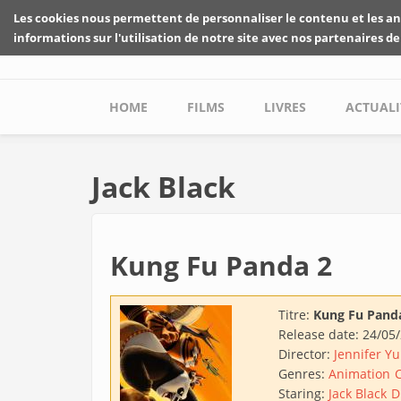
Skip to main content
Les cookies nous permettent de personnaliser le contenu et les an
informations sur l'utilisation de notre site avec nos partenaires de
Main menu
HOME
FILMS
LIVRES
ACTUALI
Jack Black
Kung Fu Panda 2
Titre:
Kung Fu Pand
Release date:
24/05
Director:
Jennifer Y
Genres:
Animation
Staring:
Jack Black
D