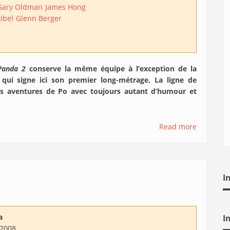
Gary Oldman
James Hong
ibel
Glenn Berger
Panda 2
conserve la même équipe à l’exception de la
h qui signe ici son premier long-métrage. La ligne de
les aventures de Po avec toujours autant d’humour et
Read more
I
a
I
/2008