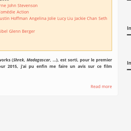
rne
John Stevenson
Comédie
Action
ustin Hoffman
Angelina Jolie
Lucy Liu
Jackie Chan
Seth
I
ibel
Glenn Berger
works (
Shrek
,
Madagascar
, …), est sorti, pour le premier
I
ur 2015, j’ai pu enfin me faire un avis sur ce film
Read more